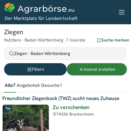
Agrarbörse
.eu
Der Marktplatz für Landwirtschaft
Ziegen
Nutztiere · Baden-Württemberg
7 Inserate
Suche merken
Ziegen · Baden-Württemberg
Filtern
Inserat erstellen
Alle
7
Angebote
6
Gesuche
1
Freundlicher Ziegenbock (TWZ) sucht neues Zuhause
Zu verschenken
Top
74336 Brackenheim