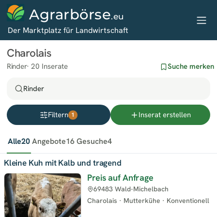
Agrarbörse
.eu
Der Marktplatz für Landwirtschaft
Charolais
Rinder
20 Inserate
Suche merken
Rinder
Filtern
Inserat erstellen
1
Alle
20
Angebote
16
Gesuche
4
Kleine Kuh mit Kalb und tragend
Preis auf Anfrage
69483 Wald-Michelbach
Charolais
·
Mutterkühe
·
Konventionell