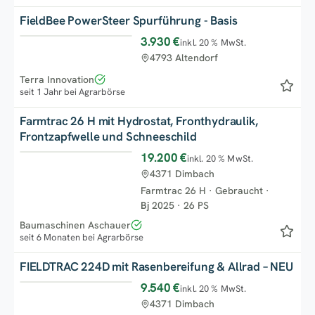
FieldBee PowerSteer Spurführung - Basis
3.930 €
inkl. 20 % MwSt.
Top
4793 Altendorf
Terra Innovation
seit 1 Jahr bei Agrarbörse
Farmtrac 26 H mit Hydrostat, Fronthydraulik,
Frontzapfwelle und Schneeschild
19.200 €
inkl. 20 % MwSt.
4371 Dimbach
Farmtrac 26 H
·
Gebraucht
·
Bj
2025
·
26 PS
Baumaschinen Aschauer
seit 6 Monaten bei Agrarbörse
FIELDTRAC 224D mit Rasenbereifung & Allrad – NEU
9.540 €
inkl. 20 % MwSt.
4371 Dimbach