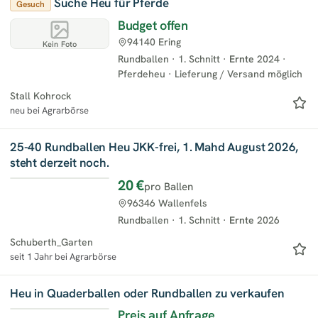
Suche Heu für Pferde
Gesuch
Budget offen
94140 Ering
Kein Foto
Rundballen
·
1. Schnitt
·
Ernte
2024
·
Pferdeheu
·
Lieferung / Versand möglich
Stall Kohrock
neu bei Agrarbörse
25-40 Rundballen Heu JKK-frei, 1. Mahd August 2026,
steht derzeit noch.
20 €
pro Ballen
96346 Wallenfels
Rundballen
·
1. Schnitt
·
Ernte
2026
Schuberth_Garten
seit 1 Jahr bei Agrarbörse
Heu in Quaderballen oder Rundballen zu verkaufen
Preis auf Anfrage