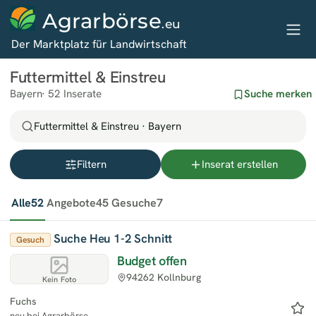
Agrarbörse
.eu
Der Marktplatz für Landwirtschaft
Futtermittel & Einstreu
Bayern
52 Inserate
Suche merken
Futtermittel & Einstreu · Bayern
Filtern
Inserat erstellen
Alle
52
Angebote
45
Gesuche
7
Suche Heu 1-2 Schnitt
Gesuch
Budget offen
94262 Kollnburg
Kein Foto
Fuchs
neu bei Agrarbörse