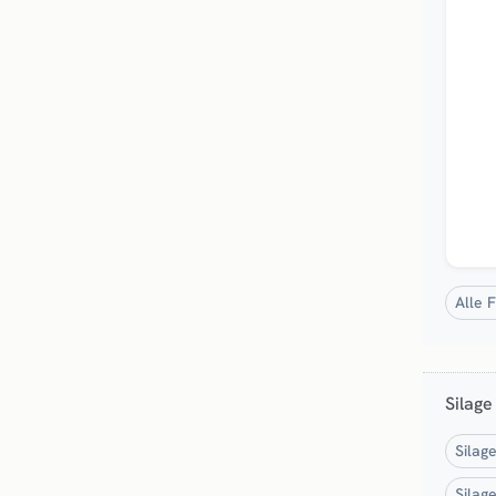
Neu
Alle 
Silage
Silag
Silag