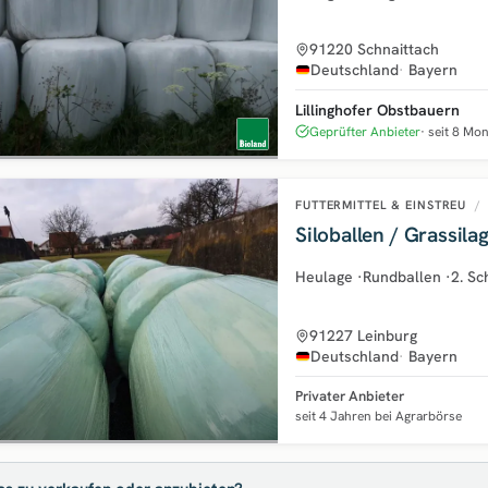
91220 Schnaittach
Deutschland
Bayern
Lillinghofer Obstbauern
Geprüfter Anbieter
seit 8 Mo
FUTTERMITTEL & EINSTREU
/
Siloballen / Grassil
Heulage
·
Rundballen
·
2. Sc
91227 Leinburg
Deutschland
Bayern
Privater Anbieter
seit 4 Jahren bei Agrarbörse