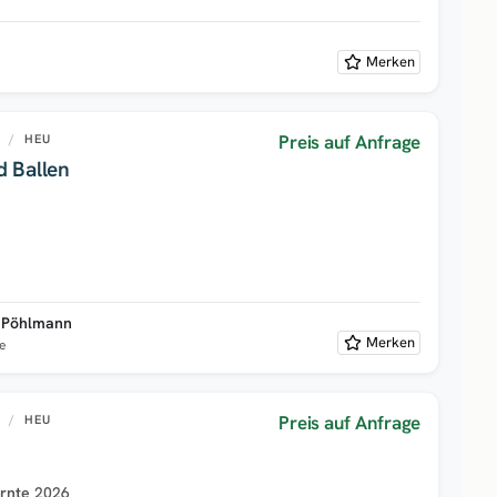
Merken
Preis auf Anfrage
U
/
HEU
d Ballen
b Pöhlmann
Merken
e
Preis auf Anfrage
U
/
HEU
rnte
2026