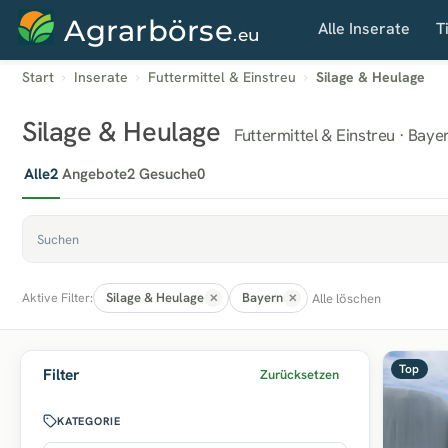
Agrarbörse
Alle Inserate
T
.eu
Start
Inserate
Futtermittel & Einstreu
Silage & Heulage
Silage & Heulage
Futtermittel & Einstreu · Baye
Alle
2
Angebote
2
Gesuche
0
Silage & Heulage
Bayern
Alle löschen
Aktive Filter:
Top
Filter
Zurücksetzen
KATEGORIE