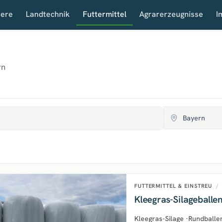
iere
Landtechnik
Futtermittel
Agrarerzeugnisse
I
rn
FUTTERMITTEL & EINSTREU
/
Kleegras-Silageballen
Kleegras-Silage
·
Rundballe