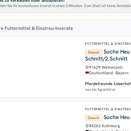
s zu verkaufen oder anzubieten?
llen Sie Ihr kostenloses Inserat in etwa 2 Minuten. Zum Start ist keine Anmeld
e Futtermittel & Einstreu-Inserate
FUTTERMITTEL & EINSTRE
Suche Heu 
Gesuch
Schnitt/2.Schnitt
91629 Weihenzell
Deutschland
Bayern
Pferdefreunde Loberhof
neu bei Agrarbörse
FUTTERMITTEL & EINSTRE
Suche Heu 
Gesuch
94262 Kollnburg