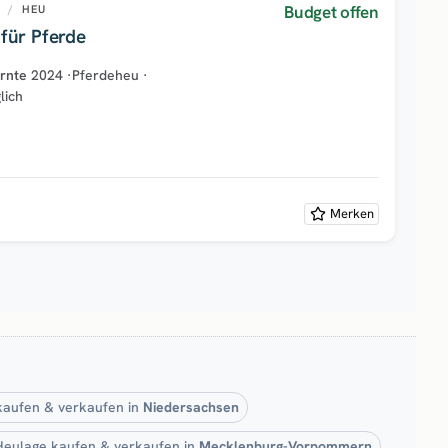
Budget offen
U
/
HEU
für Pferde
rnte
2024
·
Pferdeheu
·
lich
Merken
kaufen & verkaufen in
Niedersachsen
Heulage kaufen & verkaufen in
Mecklenburg-Vorpommern