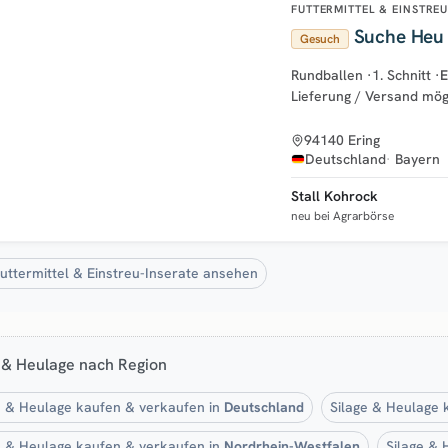
FUTTERMITTEL & EINSTRE
Suche Heu 
Gesuch
Rundballen
·
1. Schnitt
·
E
Lieferung / Versand mög
94140 Ering
Deutschland
Bayern
Stall Kohrock
neu bei Agrarbörse
Futtermittel & Einstreu-Inserate ansehen
 & Heulage nach Region
e & Heulage kaufen & verkaufen in
Deutschland
Silage & Heulage 
e & Heulage kaufen & verkaufen in
Nordrhein-Westfalen
Silage & 