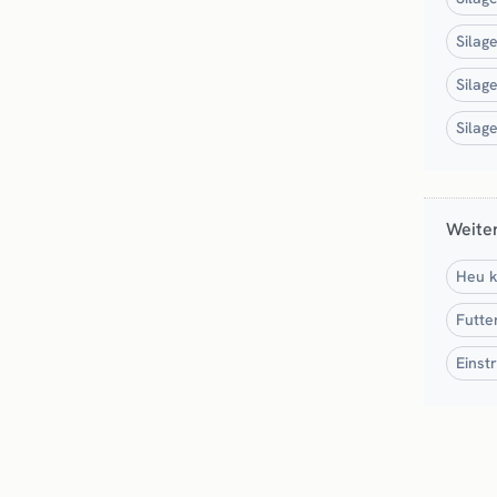
Silag
Silag
Silag
Weiter
Heu k
Futte
Einst