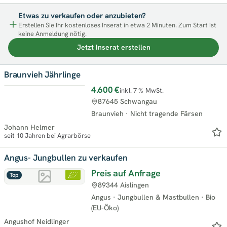
Etwas zu verkaufen oder anzubieten?
Erstellen Sie Ihr kostenloses Inserat in etwa 2 Minuten. Zum Start ist
keine Anmeldung nötig.
Jetzt Inserat erstellen
Braunvieh Jährlinge
4.600 €
inkl. 7 % MwSt.
Top
87645 Schwangau
Braunvieh
·
Nicht tragende Färsen
Johann Helmer
seit 10 Jahren bei Agrarbörse
Angus- Jungbullen zu verkaufen
Preis auf Anfrage
Top
89344 Aislingen
Angus
·
Jungbullen & Mastbullen
·
Bio
(EU-Öko)
Angushof Neidlinger