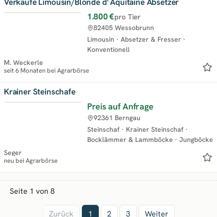
Verkaufe Limousin/Blonde d' Aquitaine Absetzer
1.800 €
pro Tier
Top
82405 Wessobrunn
Limousin
·
Absetzer & Fresser
·
Konventionell
M. Weckerle
seit 6 Monaten bei Agrarbörse
Krainer Steinschafe
Preis auf Anfrage
Neu
92361 Berngau
Steinschaf
·
Krainer Steinschaf
·
Bocklämmer & Lammböcke
·
Jungböcke
Seger
neu bei Agrarbörse
Seite 1 von 8
Zurück
1
2
3
Weiter