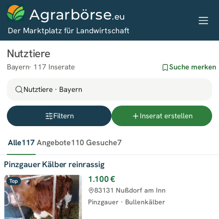
Agrarbörse
.eu
Der Marktplatz für Landwirtschaft
Nutztiere
Bayern
117 Inserate
Suche merken
Nutztiere · Bayern
Filtern
Inserat erstellen
Alle
117
Angebote
110
Gesuche
7
Pinzgauer Kälber reinrassig
1.100 €
Top
83131 Nußdorf am Inn
Pinzgauer
·
Bullenkälber