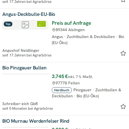
seit 17 Jahren bei Agrarbörse
Angus-Deckbulle-EU-Bio
Preis auf Anfrage
Top
89344 Aislingen
Angus
·
Zuchtbullen & Deckbullen
·
Bio
(EU-Öko)
Angushof Neidlinger
seit 17 Jahren bei Agrarbörse
Bio Pinzgauer Bullen
3.745 €
inkl. 7 % MwSt.
Top
97778 Fellen
Pinzgauer
·
Zuchtbullen &
Herdbuch
Deckbullen
·
Bio (EU-Öko)
Schreiber-eich GbR
seit 5 Monaten bei Agrarbörse
BIO Murnau Werdenfelser Rind