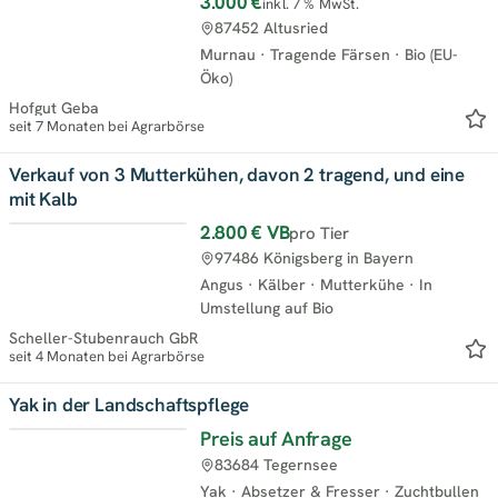
3.000 €
inkl. 7 % MwSt.
Top
87452 Altusried
Murnau
·
Tragende Färsen
·
Bio (EU-
Öko)
Hofgut Geba
seit 7 Monaten bei Agrarbörse
Verkauf von 3 Mutterkühen, davon 2 tragend, und eine
mit Kalb
2.800 €
VB
pro Tier
Top
97486 Königsberg in Bayern
Angus
·
Kälber
·
Mutterkühe
·
In
Umstellung auf Bio
Scheller-Stubenrauch GbR
seit 4 Monaten bei Agrarbörse
Yak in der Landschaftspflege
Preis auf Anfrage
Top
83684 Tegernsee
Yak
·
Absetzer & Fresser
·
Zuchtbullen