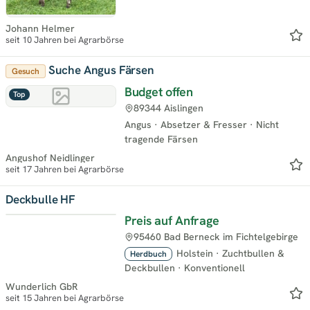
Johann Helmer
seit 10 Jahren bei Agrarbörse
Suche Angus Färsen
Gesuch
Budget offen
Top
89344 Aislingen
Angus
·
Absetzer & Fresser
·
Nicht
tragende Färsen
Angushof Neidlinger
seit 17 Jahren bei Agrarbörse
Deckbulle HF
Preis auf Anfrage
Neu
95460 Bad Berneck im Fichtelgebirge
Holstein
·
Zuchtbullen &
Herdbuch
Deckbullen
·
Konventionell
Wunderlich GbR
seit 15 Jahren bei Agrarbörse