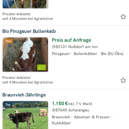
Privater Anbieter
seit 4 Monaten bei Agrarbörse
Bio Pinzgauer Bullenkalb
Preis auf Anfrage
Neu
83131 Nußdorf am Inn
Pinzgauer
·
Bullenkälber
·
Bio (EU-Öko)
Privater Anbieter
seit 4 Monaten bei Agrarbörse
Braunvieh Jährlinge
1.150 €
inkl. 7 % MwSt.
Top
87645 Schwangau
Braunvieh
·
Absetzer & Fresser
·
Kuhkälber