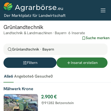
Agrarbörse
.eu
Der Marktplatz für Landwirtschaft
Grünlandtechnik
Landtechnik & Landmaschinen · Bayern
6 Inserate
Suche merken
Grünlandtechnik · Bayern
Filtern
Inserat erstellen
Alle
6
Angebote
6
Gesuche
0
Mähwerk Krone
2.900 €
91282 Betzenstein