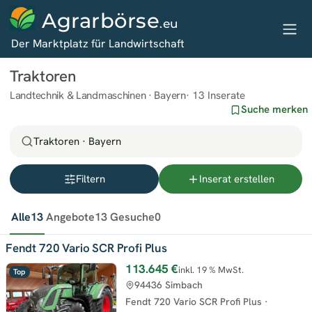
Agrarbörse
.eu
Der Marktplatz für Landwirtschaft
Traktoren
Landtechnik & Landmaschinen · Bayern
13 Inserate
Suche merken
Traktoren · Bayern
Filtern
Inserat erstellen
Alle
13
Angebote
13
Gesuche
0
Fendt 720 Vario SCR Profi Plus
113.645 €
inkl. 19 % MwSt.
Top
94436 Simbach
Fendt 720 Vario SCR Profi Plus
·