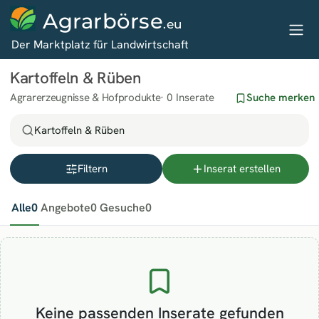
Agrarbörse
.eu
Der Marktplatz für Landwirtschaft
Kartoffeln & Rüben
Agrarerzeugnisse & Hofprodukte
0 Inserate
Suche merken
Kartoffeln & Rüben
Filtern
Inserat erstellen
Alle
0
Angebote
0
Gesuche
0
Keine passenden Inserate gefunden