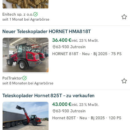
Enitech sp. z o.o.
seit 1 Monat bei Agrarbörse
Neuer Teleskoplader HORNET HMA818T
36.400 €
inkl. 23 % MwSt.
63-930 Jutrosin
HORNET 818T
·
Neu
·
Bj
2025
·
75 PS
PolTraktor
seit 8 Monaten bei Agrarbörse
Teleskoplader Hornet 825T – zu verkaufen
43.000 €
inkl. 23 % MwSt.
63-930 Jutrosin
Hornet 825T
·
Neu
·
Bj
2025
·
120 PS