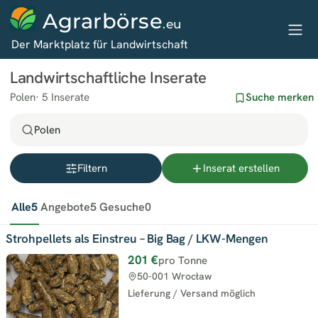
Agrarbörse
.eu
Der Marktplatz für Landwirtschaft
Landwirtschaftliche Inserate
Polen
5 Inserate
Suche merken
Polen
Filtern
Inserat erstellen
Alle
5
Angebote
5
Gesuche
0
Strohpellets als Einstreu – Big Bag / LKW-Mengen
201 €
pro Tonne
50-001 Wrocław
Lieferung / Versand möglich