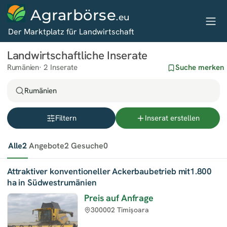
Agrarbörse
.eu
Der Marktplatz für Landwirtschaft
Landwirtschaftliche Inserate
Rumänien
2 Inserate
Suche merken
Rumänien
Filtern
Inserat erstellen
Alle
2
Angebote
2
Gesuche
0
Attraktiver konventioneller Ackerbaubetrieb mit1.800
ha in Südwestrumänien
Preis auf Anfrage
300002 Timişoara