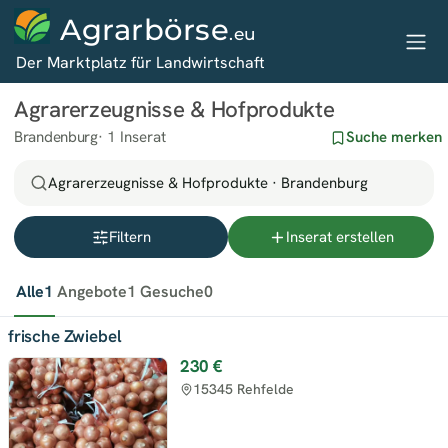
Agrarbörse
.eu
Der Marktplatz für Landwirtschaft
Agrarerzeugnisse & Hofprodukte
Brandenburg
1 Inserat
Suche merken
Agrarerzeugnisse & Hofprodukte · Brandenburg
Filtern
Inserat erstellen
Alle
1
Angebote
1
Gesuche
0
frische Zwiebel
230 €
15345 Rehfelde