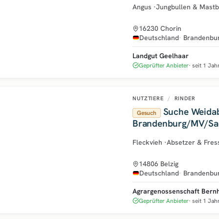
Angus
·
Jungbullen & Mastb
16230 Chorin
Deutschland
Brandenbu
Landgut Geelhaar
Geprüfter Anbieter
seit 1 Jah
NUTZTIERE
/
RINDER
Suche Weidab
Gesuch
Brandenburg/MV/Sa
Anhalt/Sachsen/Thü
Fleckvieh
·
Absetzer & Fres
14806 Belzig
Deutschland
Brandenbu
Agrargenossenschaft Bernh
Geprüfter Anbieter
seit 1 Jah