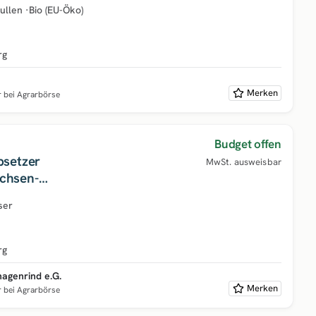
ullen
·
Bio (EU-Öko)
rg
Merken
r bei Agrarbörse
Budget offen
setzer
MwSt. ausweisbar
chsen-
ringen
ser
rg
agenrind e.G.
Merken
r bei Agrarbörse