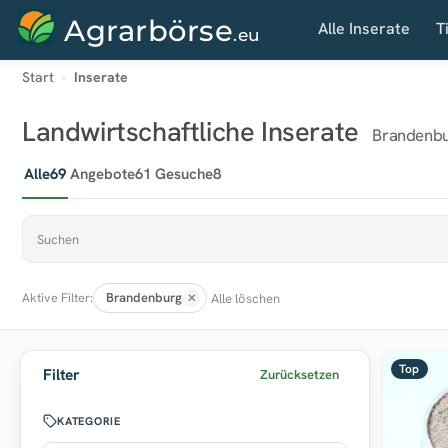
Agrarbörse
Alle Inserate
T
.eu
Start
Inserate
Landwirtschaftliche Inserate
Brandenb
Alle
69
Angebote
61
Gesuche
8
Brandenburg
Alle löschen
Aktive Filter:
Top
Filter
Zurücksetzen
KATEGORIE