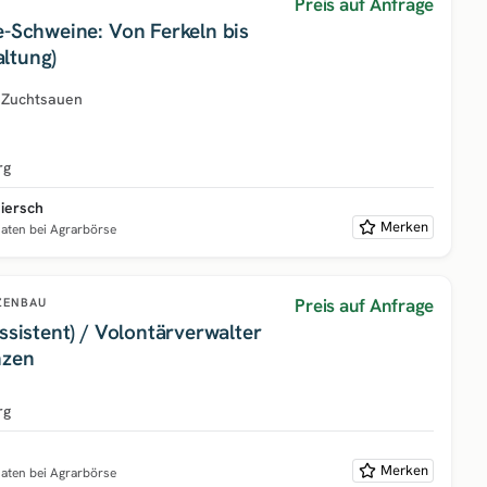
Preis auf Anfrage
e-Schweine: Von Ferkeln bis
ltung)
·
Zuchtsauen
rg
iersch
Merken
naten bei Agrarbörse
Preis auf Anfrage
ZENBAU
ssistent) / Volontärverwalter
nzen
rg
Merken
naten bei Agrarbörse