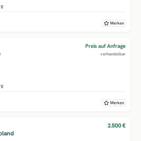
rg
Merken
Preis auf Anfrage
e
verhandelbar
rg
Merken
2.500 €
oland