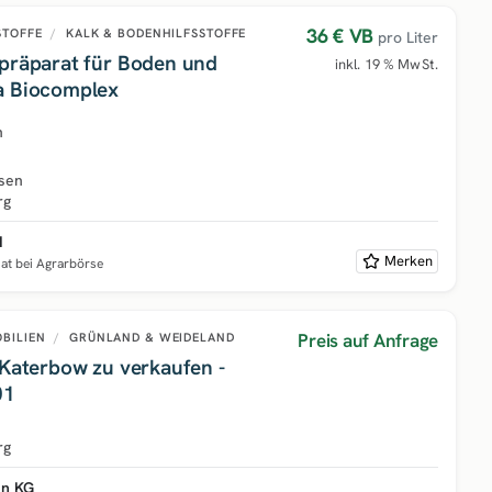
36 €
VB
STOFFE
/
KALK & BODENHILFSSTOFFE
pro Liter
gpräparat für Boden und
inkl. 19 % MwSt.
a Biocomplex
h
sen
rg
H
Merken
nat bei Agrarbörse
Preis auf Anfrage
OBILIEN
/
GRÜNLAND & WEIDELAND
 Katerbow zu verkaufen -
01
rg
en KG