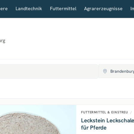
iere
Landtechnik
Futtermittel
Agrarerzeugnisse
I
urg
FUTTERMITTEL & EINSTREU
/
Leckstein Leckschale
für Pferde