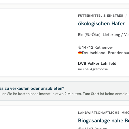
FUTTERMITTEL & EINSTREU
/
ökologischen Hafer
Bio (EU-Öko)
·
Lieferung / V
14712 Rathenow
Deutschland
Brandenbu
LWB Volker Lehrfeld
neu bei Agrarbörse
s zu verkaufen oder anzubieten?
llen Sie Ihr kostenloses Inserat in etwa 2 Minuten. Zum Start ist keine Anmeld
LANDWIRTSCHAFTLICHE IMM
Biogasanlage nahe Be
14547 Beelitz