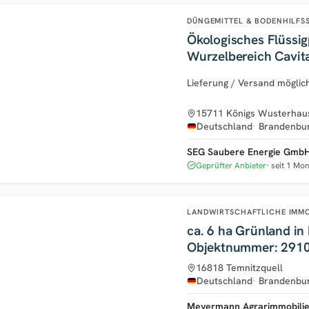
DÜNGEMITTEL & BODENHILFS
Ökologisches Flüssi
Wurzelbereich Cavit
Lieferung / Versand möglic
15711 Königs Wusterhau
Deutschland
Brandenbu
SEG Saubere Energie Gmb
Geprüfter Anbieter
seit 1 Mo
LANDWIRTSCHAFTLICHE IMM
ca. 6 ha Grünland in
Objektnummer: 291
16818 Temnitzquell
Deutschland
Brandenbu
Meyermann Agrarimmobili