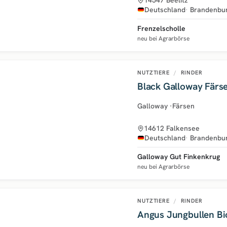
Deutschland
Brandenbu
Frenzelscholle
neu bei Agrarbörse
NUTZTIERE
/
RINDER
Black Galloway Färs
Galloway
·
Färsen
14612 Falkensee
Deutschland
Brandenbu
Galloway Gut Finkenkrug
neu bei Agrarbörse
NUTZTIERE
/
RINDER
Angus Jungbullen Bi