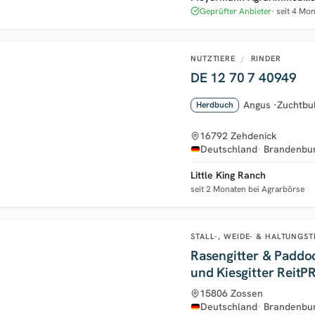
Geprüfter Anbieter
seit 4 Mo
NUTZTIERE
/
RINDER
DE 12 70 7 40949
Angus
·
Zuchtbu
Herdbuch
16792 Zehdenick
Deutschland
Brandenbu
Little King Ranch
seit 2 Monaten bei Agrarbörse
STALL-, WEIDE- & HALTUNGS
Rasengitter & Paddo
und Kiesgitter Reit
15806 Zossen
Deutschland
Brandenbu