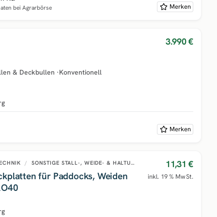
Merken
naten bei Agrarbörse
3.990 €
llen & Deckbullen
·
Konventionell
rg
Merken
11,31 €
TECHNIK
/
SONSTIGE STALL-, WEIDE- & HALTUNGSTECHNIK
ckplatten für Paddocks, Weiden
inkl. 19 % MwSt.
PRO40
rg