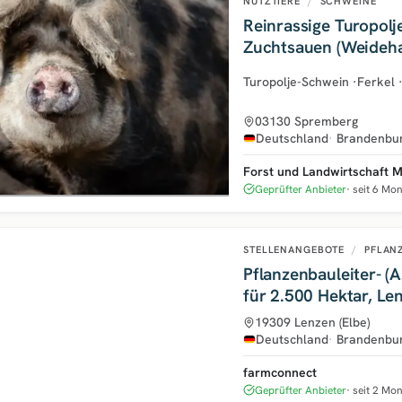
NUTZTIERE
/
SCHWEINE
Reinrassige Turopolj
Zuchtsauen (Weideha
Turopolje-Schwein
·
Ferkel
03130 Spremberg
Deutschland
Brandenbu
Forst und Landwirtschaft M
Geprüfter Anbieter
seit 6 Mo
STELLENANGEBOTE
/
PFLAN
Pflanzenbauleiter- (A
für 2.500 Hektar, Le
19309 Lenzen (Elbe)
Deutschland
Brandenbu
farmconnect
Geprüfter Anbieter
seit 2 Mo