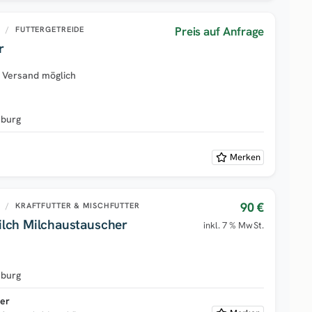
Preis auf Anfrage
U
/
FUTTERGETREIDE
r
/ Versand möglich
burg
Merken
90 €
U
/
KRAFTFUTTER & MISCHFUTTER
lch Milchaustauscher
inkl. 7 % MwSt.
burg
ter