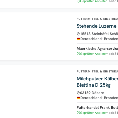
Geprüfter Anbieter
seit 6
FUTTERMITTEL & EINSTRE
Stehende Luzerne
15518 Steinhöfel Schö
Deutschland
Branden
Maerkische Agrarservi
Geprüfter Anbieter
seit 3
FUTTERMITTEL & EINSTRE
Milchpulver Kälbe
Blattina D 25kg
03159 Döbern
Deutschland
Branden
Futterhandel Frank But
Geprüfter Anbieter
seit 6