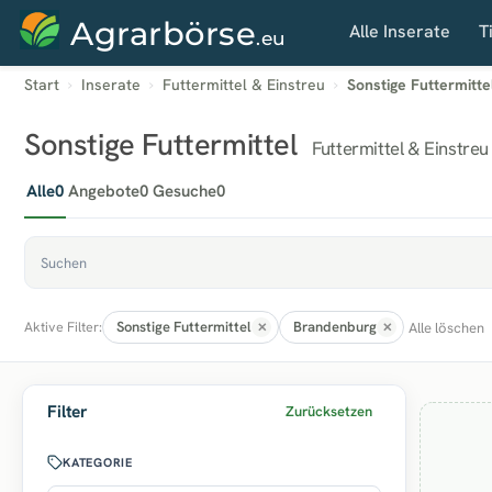
Agrarbörse
Alle Inserate
T
.eu
Start
Inserate
Futtermittel & Einstreu
Sonstige Futtermitte
Sonstige Futtermittel
Futtermittel & Einstre
Alle
0
Angebote
0
Gesuche
0
Sonstige Futtermittel
Brandenburg
Alle löschen
Aktive Filter:
Filter
Zurücksetzen
KATEGORIE