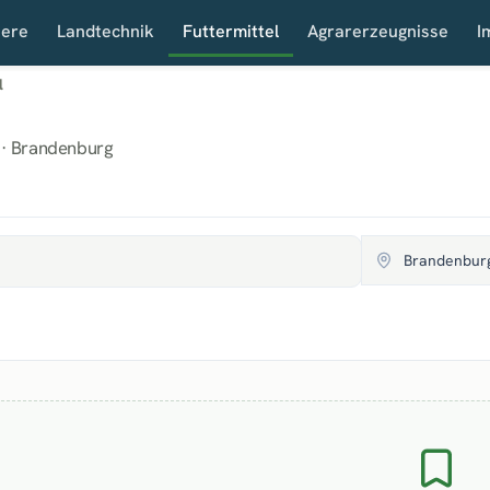
iere
Landtechnik
Futtermittel
Agrarerzeugnisse
I
l
u · Brandenburg