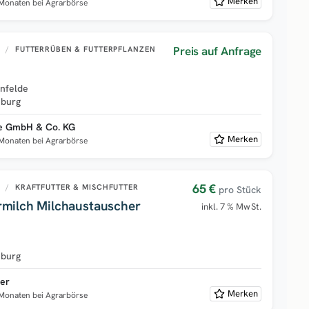
Merken
 Monaten bei Agrarbörse
Preis auf Anfrage
U
/
FUTTERRÜBEN & FUTTERPFLANZEN
nfelde
burg
ce GmbH & Co. KG
Merken
 Monaten bei Agrarbörse
65 €
U
/
KRAFTFUTTER & MISCHFUTTER
pro Stück
rmilch Milchaustauscher
inkl. 7 % MwSt.
burg
ter
Merken
 Monaten bei Agrarbörse