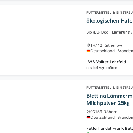
FUTTERMITTEL & EINSTRE
ökologischen Hafe
Bio (EU-Öko)
·
Lieferung 
14712 Rathenow
Deutschland
Branden
LWB Volker Lehrfeld
neu bei Agrarbörse
FUTTERMITTEL & EINSTRE
Blattina Lämmermi
Milchpulver 25kg
03159 Döbern
Deutschland
Branden
Futterhandel Frank But