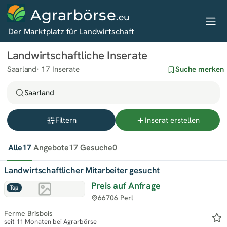
Agrarbörse
.eu
Der Marktplatz für Landwirtschaft
Landwirtschaftliche Inserate
Saarland
17 Inserate
Suche merken
Saarland
Filtern
Inserat erstellen
Alle
17
Angebote
17
Gesuche
0
Landwirtschaftlicher Mitarbeiter gesucht
Preis auf Anfrage
Top
66706 Perl
Ferme Brisbois
seit 11 Monaten bei Agrarbörse