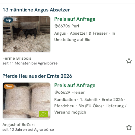
13 männliche Angus Absetzer
Preis auf Anfrage
Top
66706 Perl
Angus
·
Absetzer & Fresser
·
In
Umstellung auf Bio
Ferme Brisbois
seit 11 Monaten bei Agrarbörse
Pferde Heu aus der Ernte 2026
Preis auf Anfrage
Neu
66629 Freisen
Rundballen
·
1. Schnitt
·
Ernte
2026
·
Pferdeheu
·
Bio (EU-Öko)
·
Lieferung /
Versand möglich
Angushof Boßert
seit 10 Jahren bei Agrarbörse