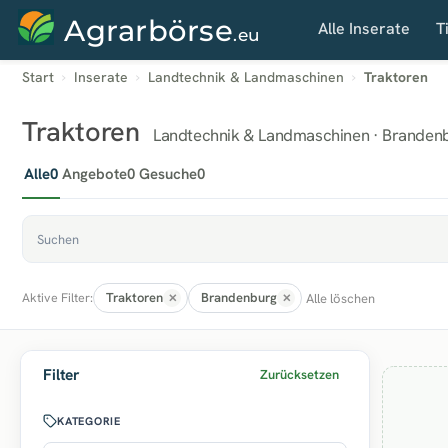
Agrarbörse
Alle Inserate
T
.eu
Start
Inserate
Landtechnik & Landmaschinen
Traktoren
Traktoren
Landtechnik & Landmaschinen · Branden
Alle
0
Angebote
0
Gesuche
0
Traktoren
Brandenburg
Alle löschen
Aktive Filter:
Filter
Zurücksetzen
KATEGORIE