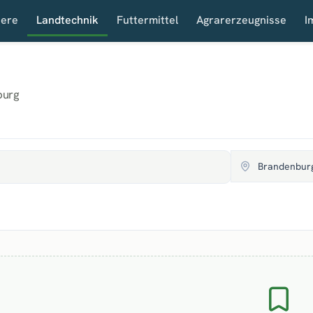
iere
Landtechnik
Futtermittel
Agrarerzeugnisse
I
burg