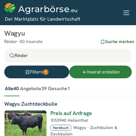
Agrarbörse
.eu
Der Marktplatz für Landwirtschaft
Wagyu
Rinder
40 Inserate
Suche merken
Rinder
Filtern
Inserat erstellen
1
Alle
40
Angebote
39
Gesuche
1
Wagyu Zuchtdeckbulle
Preis auf Anfrage
53940 Hellenthal
Wagyu
·
Zuchtbullen &
Herdbuch
Deckbullen