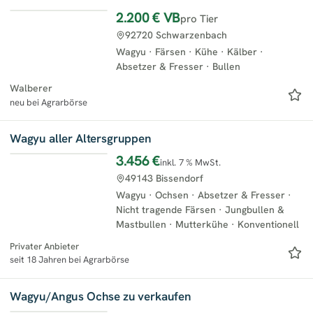
2.200 €
VB
pro Tier
92720 Schwarzenbach
Wagyu
·
Färsen
·
Kühe
·
Kälber
·
Absetzer & Fresser
·
Bullen
Walberer
neu bei Agrarbörse
Wagyu aller Altersgruppen
3.456 €
inkl. 7 % MwSt.
49143 Bissendorf
Wagyu
·
Ochsen
·
Absetzer & Fresser
·
Nicht tragende Färsen
·
Jungbullen &
Mastbullen
·
Mutterkühe
·
Konventionell
Privater Anbieter
seit 18 Jahren bei Agrarbörse
Wagyu/Angus Ochse zu verkaufen