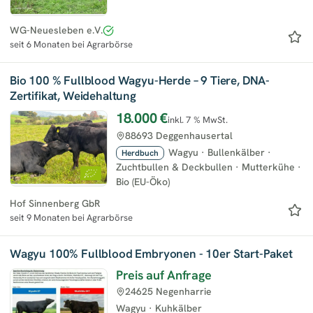
WG-Neuesleben e.V.
seit 6 Monaten bei Agrarbörse
Bio 100 % Fullblood Wagyu-Herde – 9 Tiere, DNA-
Zertifikat, Weidehaltung
18.000 €
inkl. 7 % MwSt.
88693 Deggenhausertal
Wagyu
·
Bullenkälber
·
Herdbuch
Zuchtbullen & Deckbullen
·
Mutterkühe
·
Bio (EU-Öko)
Hof Sinnenberg GbR
seit 9 Monaten bei Agrarbörse
Wagyu 100% Fullblood Embryonen - 10er Start-Paket
Preis auf Anfrage
24625 Negenharrie
Wagyu
·
Kuhkälber