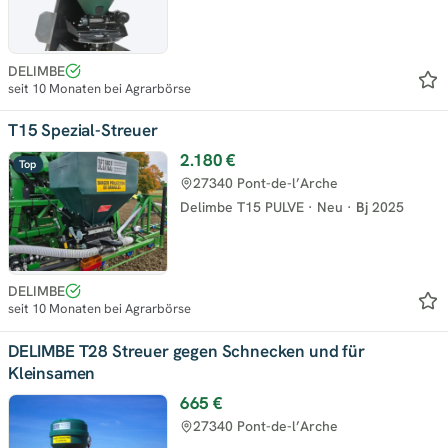
DELIMBE
seit 10 Monaten bei Agrarbörse
T15 Spezial-Streuer
2.180 €
Top
27340 Pont-de-l’Arche
Delimbe T15 PULVE
·
Neu
·
Bj
2025
DELIMBE
seit 10 Monaten bei Agrarbörse
DELIMBE T28 Streuer gegen Schnecken und für
Kleinsamen
665 €
27340 Pont-de-l’Arche