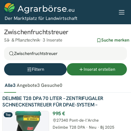
Agrarbörse
.eu
Der Marktplatz für Landwirtschaft
Zwischenfruchtstreuer
Sä- & Pflanztechnik
3 Inserate
Suche merken
Zwischenfruchtstreuer
Filtern
Inserat erstellen
Alle
3
Angebote
3
Gesuche
0
DELIMBE T28 DPA 70 LITER – ZENTRIFUGALER
SCHNECKENSTREUER FÜR DPAE-SYSTEM –
995 €
Top
27340 Pont-de-l’Arche
Delimbe T28 DPA
·
Neu
·
Bj
2025