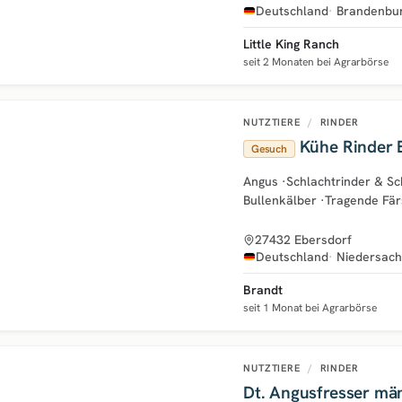
Deutschland
Brandenbu
Little King Ranch
seit 2 Monaten bei Agrarbörse
NUTZTIERE
/
RINDER
Kühe Rinder B
Gesuch
Angus
·
Schlachtrinder & S
Bullenkälber
·
Tragende Fä
27432 Ebersdorf
Deutschland
Niedersac
Brandt
seit 1 Monat bei Agrarbörse
NUTZTIERE
/
RINDER
Dt. Angusfresser mä