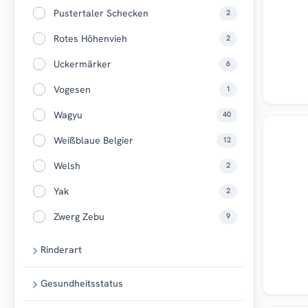
Pustertaler Schecken
2
Rotes Höhenvieh
2
Uckermärker
6
Vogesen
1
Wagyu
40
Top
Weißblaue Belgier
12
Welsh
2
Yak
2
Zwerg Zebu
9
Rinderart
Gesundheitsstatus