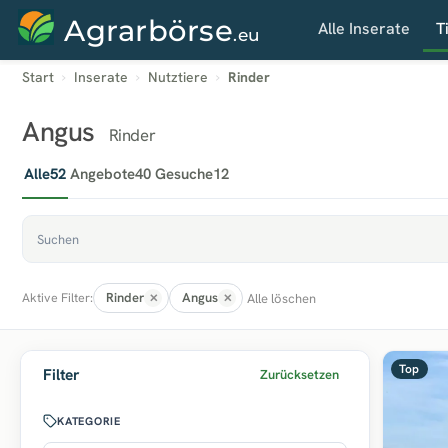
Agrarbörse
Alle Inserate
T
.eu
Start
Inserate
Nutztiere
Rinder
Angus
Rinder
Alle
52
Angebote
40
Gesuche
12
Rinder
Angus
Alle löschen
Aktive Filter:
Top
Filter
Zurücksetzen
KATEGORIE