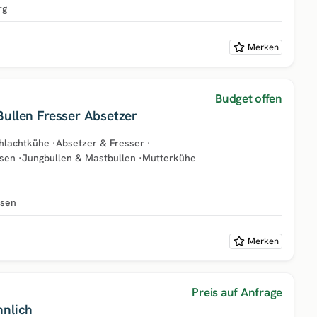
rg
Merken
Budget offen
ullen Fresser Absetzer
chlachtkühe
·
Absetzer & Fresser
·
rsen
·
Jungbullen & Mastbullen
·
Mutterkühe
hsen
Merken
Preis auf Anfrage
nnlich