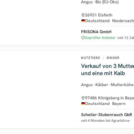
Angus
·
Bio (EU-Öko)
26931 Elsfleth
Deutschland
Niedersac
FRISONA GmbH
Geprüfter Anbieter
seit 12 J
NUTZTIERE
/
RINDER
Verkauf von 3 Mutte
und eine mit Kalb
Angus
·
Kälber
·
Mutterkühe
97486 Königsberg in Bay
Deutschland
Bayern
Scheller-Stubenrauch GbR
seit 4 Monaten bei Agrarbörse