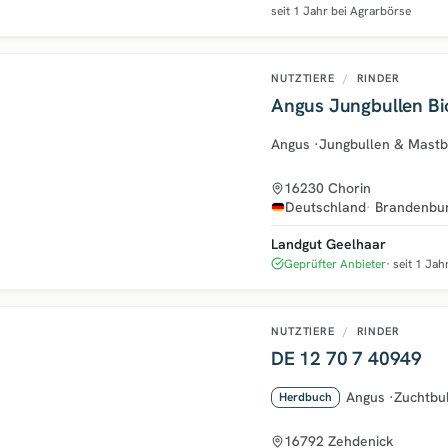
seit 1 Jahr bei Agrarbörse
NUTZTIERE
/
RINDER
Angus Jungbullen Bi
Angus
·
Jungbullen & Mastb
16230 Chorin
Deutschland
Brandenbu
Landgut Geelhaar
Geprüfter Anbieter
seit 1 Jah
NUTZTIERE
/
RINDER
DE 12 70 7 40949
Angus
·
Zuchtbu
Herdbuch
16792 Zehdenick