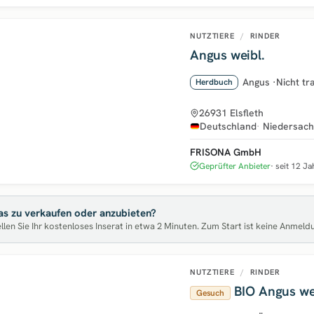
NUTZTIERE
/
RINDER
Angus weibl.
Angus
·
Nicht t
Herdbuch
26931 Elsfleth
Deutschland
Niedersac
FRISONA GmbH
Geprüfter Anbieter
seit 12 J
s zu verkaufen oder anzubieten?
llen Sie Ihr kostenloses Inserat in etwa 2 Minuten. Zum Start ist keine Anmeld
NUTZTIERE
/
RINDER
BIO Angus we
Gesuch