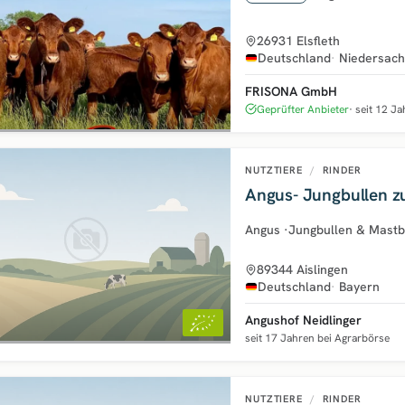
26931 Elsfleth
Deutschland
Niedersac
FRISONA GmbH
Geprüfter Anbieter
seit 12 J
NUTZTIERE
/
RINDER
Angus- Jungbullen z
Angus
·
Jungbullen & Mastb
89344 Aislingen
Deutschland
Bayern
Angushof Neidlinger
seit 17 Jahren bei Agrarbörse
NUTZTIERE
/
RINDER