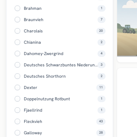
Brahman
1
Braunvieh
7
Charolais
20
Chianina
2
Dahomey-Zwergrind
4
Deutsches Schwarzbuntes Niederungsrind
3
Top
Deutsches Shorthorn
2
Dexter
11
Doppelnutzung Rotbunt
1
Fjaellrind
1
Fleckvieh
43
Galloway
28