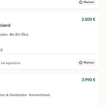
Merken
2.500 €
oland
ullen
·
Bio (EU-Öko)
rg
Merken
r bei Agrarbörse
3.990 €
llen & Deckbullen
·
Konventionell