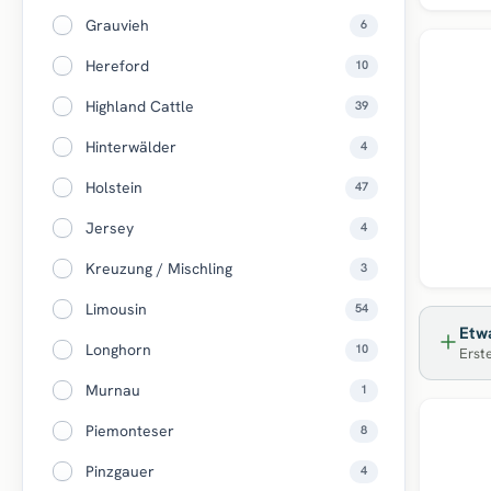
Grauvieh
6
Top
Hereford
10
Highland Cattle
39
Hinterwälder
4
Holstein
47
Jersey
4
Kreuzung / Mischling
3
Limousin
54
Etwa
Longhorn
10
Erste
Murnau
1
Top
Piemonteser
8
Pinzgauer
4