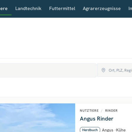
iere
Landtechnik
Futtermittel
Agrarerzeugnisse
I
NUTZTIERE
/
RINDER
Angus Rinder
Angus
·
Kühe
Herdbuch