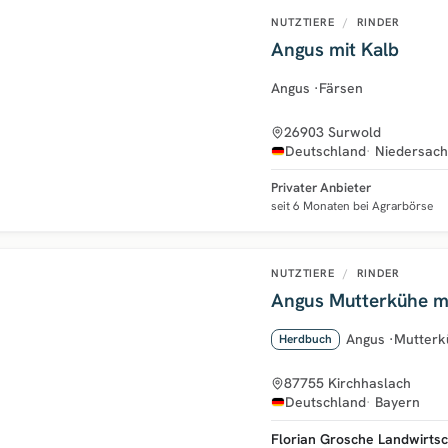
NUTZTIERE
/
RINDER
Angus mit Kalb
Angus
·
Färsen
26903 Surwold
Deutschland
Niedersac
Privater Anbieter
seit 6 Monaten bei Agrarbörse
NUTZTIERE
/
RINDER
Angus Mutterkühe mi
Angus
·
Mutterk
Herdbuch
87755 Kirchhaslach
Deutschland
Bayern
Florian Grosche Landwirtsc