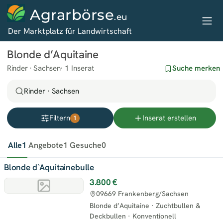
Agrarbörse
.eu
Der Marktplatz für Landwirtschaft
Blonde d’Aquitaine
Rinder · Sachsen
1 Inserat
Suche merken
Rinder · Sachsen
Filtern
Inserat erstellen
1
Alle
1
Angebote
1
Gesuche
0
Blonde d`Aquitainebulle
3.800 €
09669 Frankenberg/Sachsen
Blonde d’Aquitaine
·
Zuchtbullen &
Deckbullen
·
Konventionell