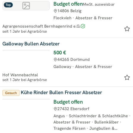
Budget offen
MwSt. ausweisbar
Top
14806 Belzig
Fleckvieh
·
Absetzer & Fresser
Agrargenossenschaft Bernhagenrind e.G.
seit 1 Jahr bei Agrarbörse
Galloway Bullen Absetzer
500 €
Top
44265 Dortmund
Galloway
·
Absetzer & Fresser
Hof Wannebachtal
seit 1 Jahr bei Agrarbörse
Kühe Rinder Bullen Fresser Absetzer
Gesuch
Budget offen
27432 Ebersdorf
Angus
·
Schlachtrinder & Schlachtkühe
·
Absetzer & Fresser
·
Bullenkälber
·
Tragende Färsen
·
Jungbullen &