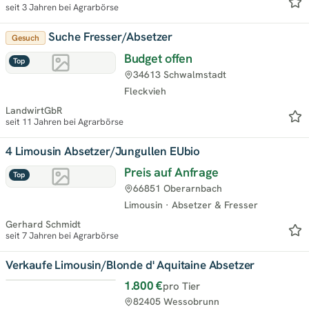
seit 3 Jahren bei Agrarbörse
Suche Fresser/Absetzer
Gesuch
Budget offen
Top
34613 Schwalmstadt
Fleckvieh
LandwirtGbR
seit 11 Jahren bei Agrarbörse
4 Limousin Absetzer/Jungullen EUbio
Preis auf Anfrage
Top
66851 Oberarnbach
Limousin
·
Absetzer & Fresser
Gerhard Schmidt
seit 7 Jahren bei Agrarbörse
Verkaufe Limousin/Blonde d' Aquitaine Absetzer
1.800 €
pro Tier
Top
82405 Wessobrunn