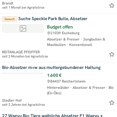
Mastbullen
·
Mutterkühe
Brandt
seit 1 Monat bei Agrarbörse
Suche Speckle Park Bulle, Absetzer
Gesuch
Budget offen
21039 Escheburg
Absetzer & Fresser
·
Jungbullen &
Mastbullen
·
Konventionell
REITANLAGE PFEIFFER
seit 2 Monaten bei Agrarbörse
Bio-Absetzer m+w aus muttergebundener Haltung
1.600 €
84437 Reichertsheim
Hinterwälder
·
Absetzer & Fresser
·
Bio
(EU-Öko)
Stadler-Hof
seit 2 Jahren bei Agrarbörse
27 Wagyu Bio-Tiere weibliche Absetzer F1 Wagyu x