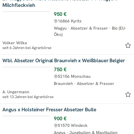
Milchfleckvieh
950 €
16866 Kyritz
Wagyu
·
Absetzer & Fresser
·
Bio (EU-
Öko)
Volker Wilke
seit 6 Jahren bei Agrarbörse
Wbl. Absetzer Original Braunvieh x Weißblauer Belgier
750 €
52156 Monschau
Braunvieh
·
Absetzer & Fresser
A. Ungermann
seit 13 Jahren bei Agrarbörse
Angus x Holsteiner Fresser Absetzer Bulle
900 €
51570 Windeck
Angus
·
Jungbullen & Mastbullen