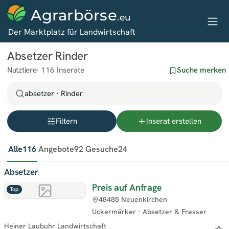
Agrarbörse
.eu
Der Marktplatz für Landwirtschaft
Absetzer Rinder
Nutztiere
116 Inserate
Suche merken
absetzer · Rinder
Filtern
Inserat erstellen
Alle
116
Angebote
92
Gesuche
24
Absetzer
Preis auf Anfrage
Top
48485 Neuenkirchen
Uckermärker
·
Absetzer & Fresser
Heiner Laubuhr Landwirtschaft