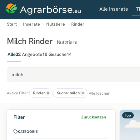
Agrarbörse
Alle Inserate
T
.eu
Start
Inserate
Nutztiere
Rinder
Milch Rinder
Nutztiere
Alle
32
Angebote
18
Gesuche
14
Rinder
Suche: milch
Alle löschen
Aktive Filter:
Top
Filter
Zurücksetzen
KATEGORIE