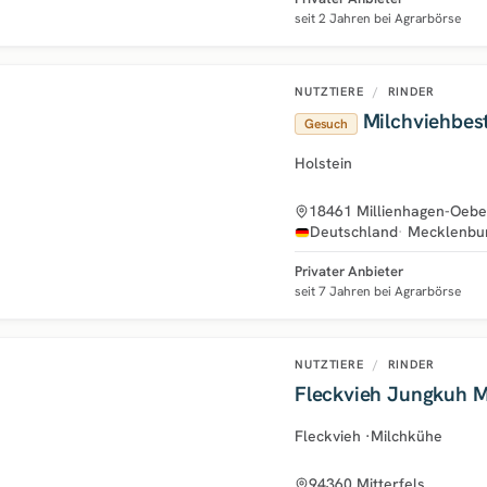
seit 2 Jahren bei Agrarbörse
NUTZTIERE
/
RINDER
Milchviehbes
Gesuch
Holstein
18461 Millienhagen-Oebel
Deutschland
Mecklenbu
Privater Anbieter
seit 7 Jahren bei Agrarbörse
NUTZTIERE
/
RINDER
Fleckvieh Jungkuh M
Fleckvieh
·
Milchkühe
94360 Mitterfels