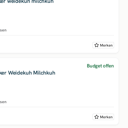
er weidekuh milchkuh
hsen
Merken
Budget offen
er Weidekuh Milchkuh
hsen
Merken