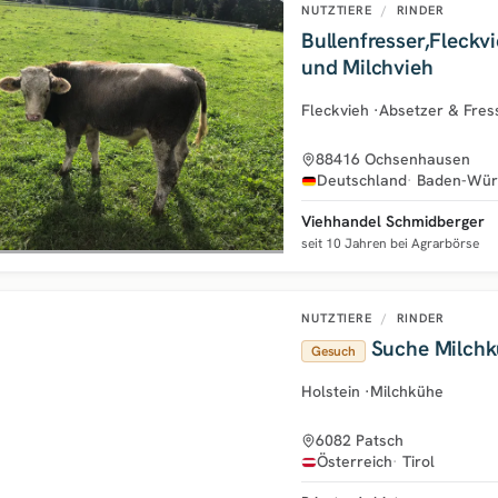
NUTZTIERE
/
RINDER
Bullenfresser,Fleckv
und Milchvieh
Fleckvieh
·
Absetzer & Fres
88416 Ochsenhausen
Deutschland
Baden-Wür
Viehhandel Schmidberger
seit 10 Jahren bei Agrarbörse
NUTZTIERE
/
RINDER
Suche Milch
Gesuch
Holstein
·
Milchkühe
6082 Patsch
Österreich
Tirol