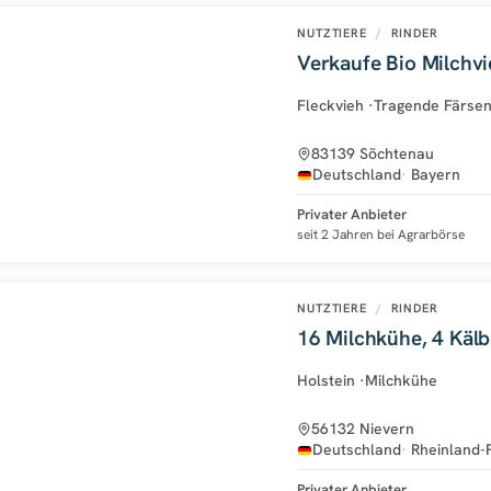
NUTZTIERE
/
RINDER
Verkaufe Bio Milchv
Fleckvieh
·
Tragende Färse
83139 Söchtenau
Deutschland
Bayern
Privater Anbieter
seit 2 Jahren bei Agrarbörse
NUTZTIERE
/
RINDER
16 Milchkühe, 4 Kälb
Holstein
·
Milchkühe
56132 Nievern
Deutschland
Rheinland-
Privater Anbieter