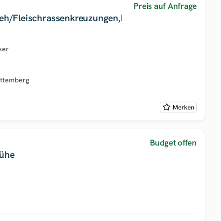
Preis auf Anfrage
ieh/Fleischrassenkreuzungen,Futtervieh
ser
ttemberg
Merken
Budget offen
kühe