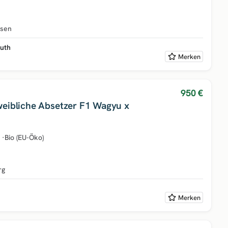
hsen
uth
Merken
950 €
weibliche Absetzer F1 Wagyu x
·
Bio (EU-Öko)
rg
Merken