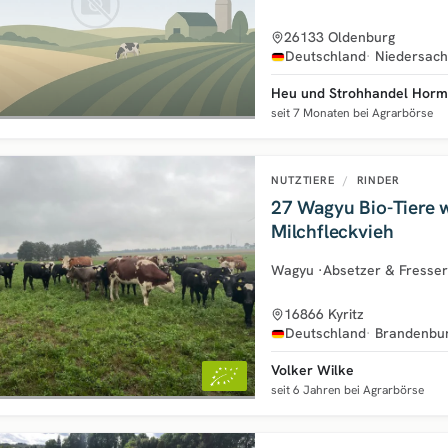
26133 Oldenburg
Deutschland
Niedersac
Heu und Strohhandel Horm
seit 7 Monaten bei Agrarbörse
NUTZTIERE
/
RINDER
27 Wagyu Bio-Tiere 
Milchfleckvieh
Wagyu
·
Absetzer & Fresser
16866 Kyritz
Deutschland
Brandenbu
Volker Wilke
seit 6 Jahren bei Agrarbörse