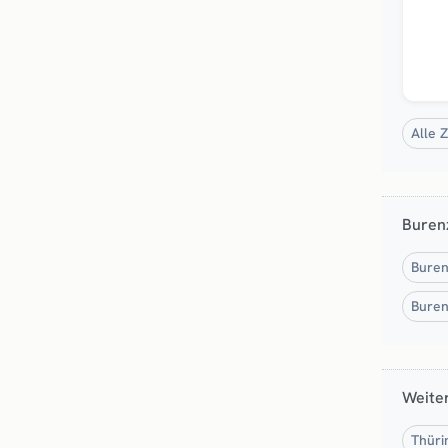
Alle 
Buren
Buren
Buren
Weite
Thüri