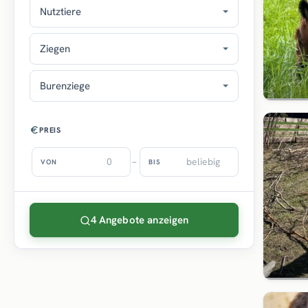
Nutztiere
Ziegen
Burenziege
PREIS
–
VON
BIS
4 Angebote anzeigen