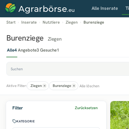
Agrarbörse
Alle Inserate
T
.eu
Start
Inserate
Nutztiere
Ziegen
Burenziege
Burenziege
Ziegen
Alle
4
Angebote
3
Gesuche
1
Ziegen
Burenziege
Alle löschen
Aktive Filter:
Filter
Zurücksetzen
KATEGORIE