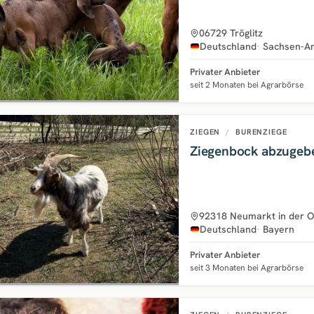
06729 Tröglitz
Deutschland
Sachsen-An
Privater Anbieter
seit 2 Monaten bei Agrarbörse
ZIEGEN
/
BURENZIEGE
Ziegenbock abzugeb
92318 Neumarkt in der O
Deutschland
Bayern
Privater Anbieter
seit 3 Monaten bei Agrarbörse