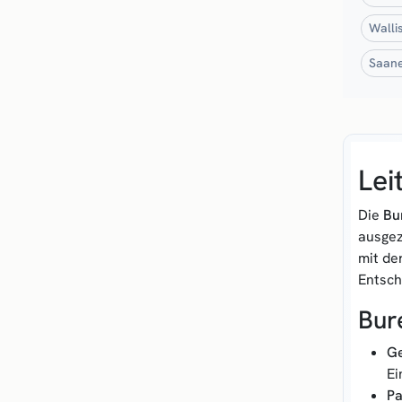
Walli
Saane
Lei
Die
Bu
ausgez
mit de
Entsch
Bur
Ge
Ei
Pa