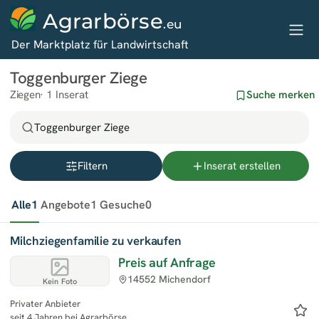
Agrarbörse
.eu
Der Marktplatz für Landwirtschaft
Toggenburger Ziege
Ziegen
1 Inserat
Suche merken
Toggenburger Ziege
Filtern
Inserat erstellen
Alle
1
Angebote
1
Gesuche
0
Milchziegenfamilie zu verkaufen
Preis auf Anfrage
14552 Michendorf
Kein Foto
Privater Anbieter
seit 4 Jahren bei Agrarbörse