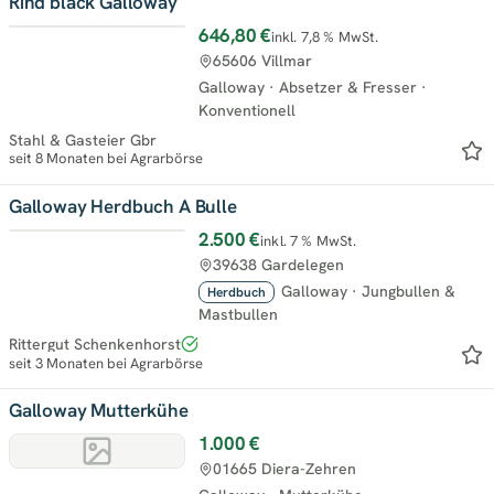
Rind black Galloway
646,80 €
inkl. 7,8 % MwSt.
65606 Villmar
Galloway
·
Absetzer & Fresser
·
Konventionell
Stahl & Gasteier Gbr
seit 8 Monaten bei Agrarbörse
Galloway Herdbuch A Bulle
2.500 €
inkl. 7 % MwSt.
39638 Gardelegen
Galloway
·
Jungbullen &
Herdbuch
Mastbullen
Rittergut Schenkenhorst
seit 3 Monaten bei Agrarbörse
Galloway Mutterkühe
1.000 €
01665 Diera-Zehren