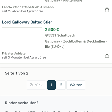
Galloway
·
Mutterkühe
Landwirtschaftsbetrieb Aßmann
seit 2 Jahren bei Agrarbörse
Lord Galloway Belted Stier
2.500 €
5531 Schattbach
Galloway
·
Zuchtbullen & Deckbullen
·
Bio (EU-Öko)
Privater Anbieter
seit 3 Monaten bei Agrarbörse
Seite 1 von 2
Zurück
1
2
Weiter
Rinder verkaufen?