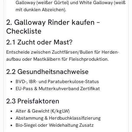
Galloway (weißer Gürtel) und White Galloway (weiß
mit dunklen Abzeichen).
2. Galloway Rinder kaufen –
Checkliste
2.1 Zucht oder Mast?
Entscheide zwischen
Zuchtfärsen/Bullen
für Herden­
aufbau oder
Mastkälbern
für Fleisch­produktion.
2.2 Gesundheits­nachweise
BVD‑, IBR‑ und Paratuberkulose‑Status
EU‑Pass & Mutterkuh­verband Zertifikat
2.3 Preisfaktoren
Alter & Gewicht (€/kg LW)
Abstammung & Herdbuch­klassifizierung
Bio‑Siegel oder Weide­haltung Zusatz