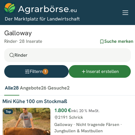
Agrarbörse
.eu
Der Marktplatz für Landwirtschaft
Galloway
Rinder
28 Inserate
Suche merken
Rinder
Filtern
Inserat erstellen
1
Alle
28
Angebote
26
Gesuche
2
Mini Kühe 100 cm Stockmaß
1.800 €
inkl. 20 % MwSt.
Top
2191 Schrick
Galloway
·
Nicht tragende Färsen
·
Jungbullen & Mastbullen