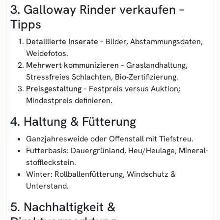
3. Galloway Rinder verkaufen –
Tipps
Detaillierte Inserate
– Bilder, Abstammungs­daten,
Weidefotos.
Mehrwert kommunizieren
– Grasland­haltung,
Stress­freies Schlachten, Bio‑Zertifizierung.
Preisgestaltung
– Festpreis versus Auktion;
Mindestpreis definieren.
4. Haltung & Fütterung
Ganz­jahres­weide oder Offenstall mit Tiefstreu.
Futterbasis: Dauer­grünland, Heu/Heulage, Mineral­
stoff­leckstein.
Winter: Rollballen­fütterung, Windschutz &
Unterstand.
5. Nachhaltigkeit &