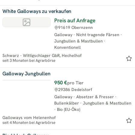
White Galloways zu verkaufen
Preis auf Anfrage
91619 Obernzenn
Galloway
·
Nicht tragende Färsen
·
Jungbullen & Mastbullen
·
Konventionell
Schwarz - Wittigschlager GbR, Hechelhof
seit 3 Monaten bei Agrarbörse
Galloway Jungbullen
950 €
pro Tier
Neu
29386 Dedelstorf
Galloway
·
Absetzer & Fresser
·
Bullenkälber
·
Jungbullen & Mastbullen
·
Bio (EU-Öko)
Galloways vom Helenenhof
seit 4 Monaten bei Agrarbörse