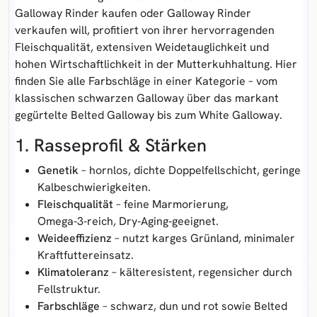
Galloway Rinder kaufen
oder
Galloway Rinder
verkaufen
will, profitiert von ihrer hervorragenden
Fleisch­qualität, extensiven Weide­tauglichkeit und
hohen Wirtschaftlichkeit in der Mutter­kuhhaltung. Hier
finden Sie alle Farbschläge in einer Kategorie – vom
klassischen schwarzen Galloway über das markant
gegürtelte
Belted Galloway
bis zum
White Galloway
.
1. Rasseprofil & Stärken
Genetik
– hornlos, dichte Doppelfell­schicht, geringe
Kalbe­schwierigkeiten.
Fleischqualität
– feine Marmorierung,
Omega‑3‑reich, Dry‑Aging‑geeignet.
Weideeffizienz
– nutzt karges Grünland, minimaler
Kraftfutter­einsatz.
Klimatoleranz
– kälte­resistent, regensicher durch
Fellstruktur.
Farbschläge
– schwarz, dun und rot sowie Belted