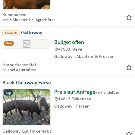
Kuhmpanion
seit 6 Monaten bei Agrarbörse
Galloway
Gesuch
Budget offen
Neu
47533 Kleve
Galloway
·
Absetzer & Fresser
Horndrischer Hof
neu bei Agrarbörse
Black Galloway Färse
Preis auf Anfrage
verhandelbar
Top
14612 Falkensee
Galloway
·
Färsen
Galloway Gut Finkenkrug