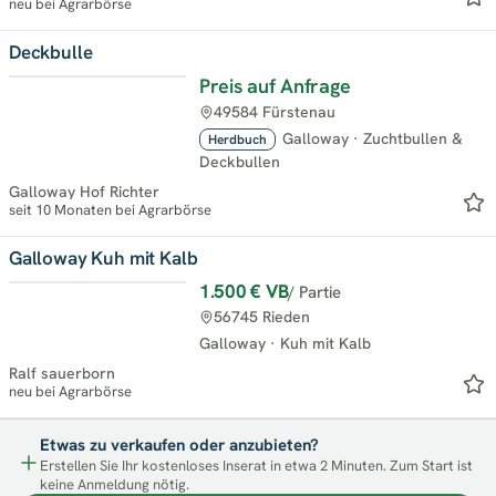
neu bei Agrarbörse
Deckbulle
Preis auf Anfrage
Top
49584 Fürstenau
Galloway
·
Zuchtbullen &
Herdbuch
Deckbullen
Galloway Hof Richter
seit 10 Monaten bei Agrarbörse
Galloway Kuh mit Kalb
1.500 €
VB
/ Partie
Top
56745 Rieden
Galloway
·
Kuh mit Kalb
Ralf sauerborn
neu bei Agrarbörse
Etwas zu verkaufen oder anzubieten?
Erstellen Sie Ihr kostenloses Inserat in etwa 2 Minuten. Zum Start ist
keine Anmeldung nötig.