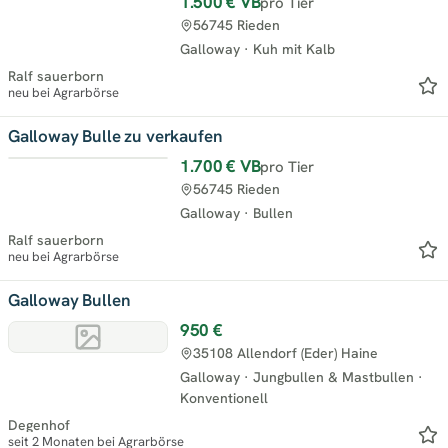
1.500 €
VB
pro Tier
56745 Rieden
Galloway
·
Kuh mit Kalb
Ralf sauerborn
neu bei Agrarbörse
Galloway Bulle zu verkaufen
1.700 €
VB
pro Tier
56745 Rieden
Galloway
·
Bullen
Ralf sauerborn
neu bei Agrarbörse
Galloway Bullen
950 €
35108 Allendorf (Eder) Haine
Galloway
·
Jungbullen & Mastbullen
·
Konventionell
Degenhof
seit 2 Monaten bei Agrarbörse