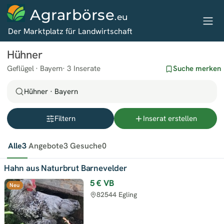
Agrarbörse
.eu
Der Marktplatz für Landwirtschaft
Hühner
Geflügel · Bayern
3 Inserate
Suche merken
Hühner · Bayern
Filtern
Inserat erstellen
Alle
3
Angebote
3
Gesuche
0
Hahn aus Naturbrut Barnevelder
5 €
VB
Neu
82544 Egling