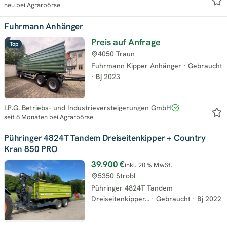
neu bei Agrarbörse
Fuhrmann Anhänger
Preis auf Anfrage
Top
4050 Traun
Fuhrmann Kipper Anhänger
·
Gebraucht
·
Bj
2023
I.P.G. Betriebs- und Industrieversteigerungen GmbH
seit 8 Monaten bei Agrarbörse
Pühringer 4824T Tandem Dreiseitenkipper + Country
Kran 850 PRO
39.900 €
inkl. 20 % MwSt.
5350 Strobl
Pühringer 4824T Tandem
Dreiseitenkipper…
·
Gebraucht
·
Bj
2022