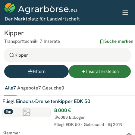
Agrarbörse
.eu
Der Marktplatz für Landwirtschaft
Kipper
Transporttechnik
7 Inserate
Suche merken
Kipper
Filtern
Inserat erstellen
Alle
7
Angebote
7
Gesuche
0
Fliegl Einachs-Dreiseitenkipper EDK 50
8.000 €
Top
6083 Ellbögen
Fliegl EDK 50
·
Gebraucht
·
Bj
2019
Klammer