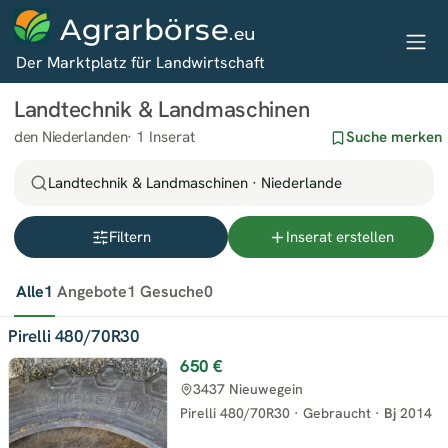
Agrarbörse
.eu
Der Marktplatz für Landwirtschaft
Landtechnik & Landmaschinen
den Niederlanden
1 Inserat
Suche merken
Landtechnik & Landmaschinen · Niederlande
Filtern
Inserat erstellen
Alle
1
Angebote
1
Gesuche
0
Pirelli 480/70R30
650 €
3437 Nieuwegein
Pirelli 480/70R30
·
Gebraucht
·
Bj
2014