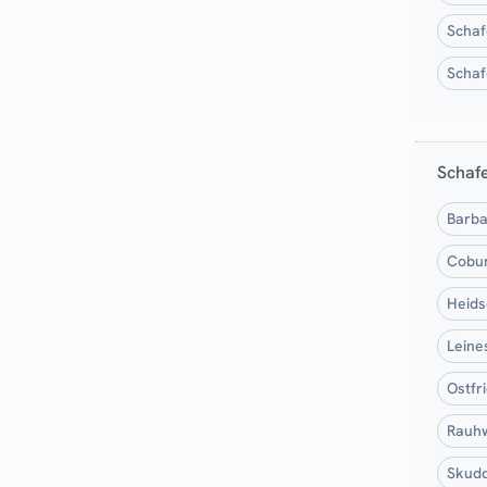
Schaf
Schaf
Schaf
Barba
Cobur
Heids
Leine
Ostfr
Rauhw
Skudd