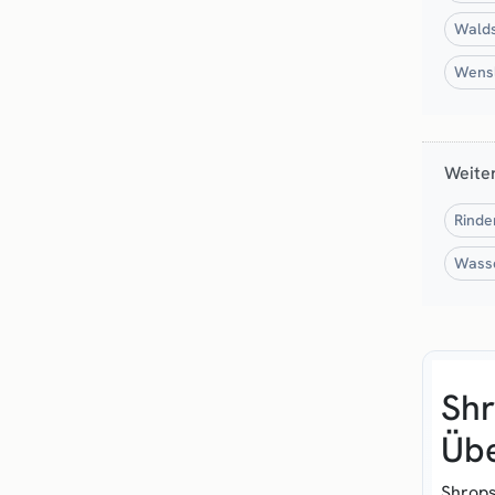
Walds
Wensl
Weite
Rinde
Wasse
Shr
Übe
Shrops