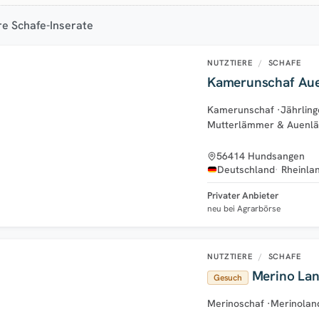
re Schafe-Inserate
NUTZTIERE
/
SCHAFE
Kamerunschaf Au
Kamerunschaf
·
Jährling
Mutterlämmer & Auenl
56414 Hundsangen
Deutschland
Rheinla
Privater Anbieter
neu bei Agrarbörse
NUTZTIERE
/
SCHAFE
Merino Lan
Gesuch
Merinoschaf
·
Merinolan