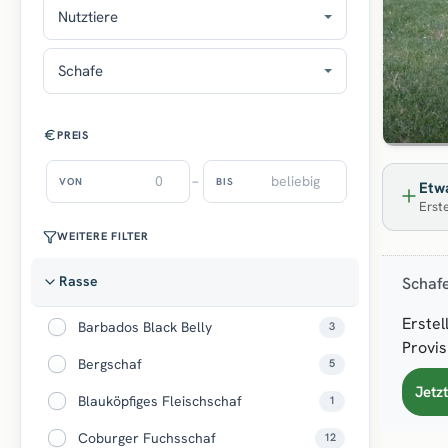
Nutztiere
Schafe
PREIS
–
VON
BIS
Etwa
Erste
WEITERE FILTER
Rasse
Schaf
Erstel
Barbados Black Belly
3
Provis
Bergschaf
5
Jetz
Blauköpfiges Fleischschaf
1
Coburger Fuchsschaf
12