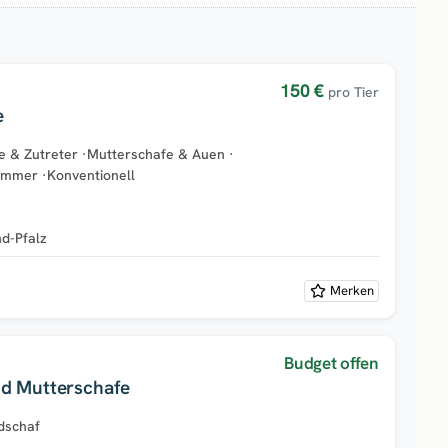
150 €
pro Tier
e
e & Zutreter
·
Mutterschafe & Auen
·
ämmer
·
Konventionell
nd-Pfalz
Merken
Budget offen
d Mutterschafe
dschaf