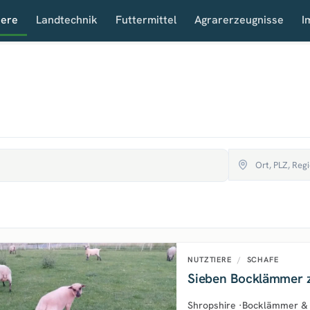
iere
Landtechnik
Futtermittel
Agrarerzeugnisse
I
NUTZTIERE
/
SCHAFE
Sieben Bocklämmer 
Shropshire
·
Bocklämmer &