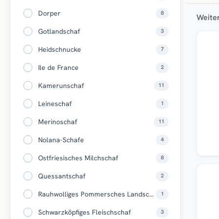
Dorper
8
Weite
Gotlandschaf
3
Neu
Heidschnucke
7
Ile de France
2
Kamerunschaf
11
Leineschaf
1
Merinoschaf
11
Nolana-Schafe
4
Ostfriesisches Milchschaf
8
Top
Quessantschaf
2
Rauhwolliges Pommersches Landschaf
1
Schwarzköpfiges Fleischschaf
3