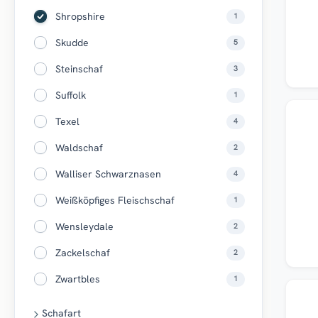
Shropshire
1
Skudde
5
Steinschaf
3
Suffolk
1
Top
Texel
4
Waldschaf
2
Walliser Schwarznasen
4
Weißköpfiges Fleischschaf
1
Wensleydale
2
Zackelschaf
2
Zwartbles
1
Top
Schafart