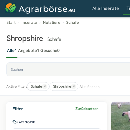
Agrarbörse
Alle Inserate
T
.eu
Start
Inserate
Nutztiere
Schafe
Shropshire
Schafe
Alle
1
Angebote
1
Gesuche
0
Schafe
Shropshire
Alle löschen
Aktive Filter:
Filter
Zurücksetzen
KATEGORIE