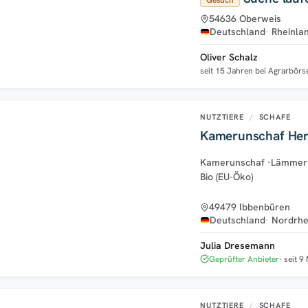
54636 Oberweis
Deutschland
Rheinla
Oliver Schalz
seit 15 Jahren bei Agrarbörs
NUTZTIERE
/
SCHAFE
Kamerunschaf He
Kamerunschaf
·
Lämmer
Bio (EU-Öko)
49479 Ibbenbüren
Deutschland
Nordrhe
Julia Dresemann
Geprüfter Anbieter
seit 9
NUTZTIERE
/
SCHAFE