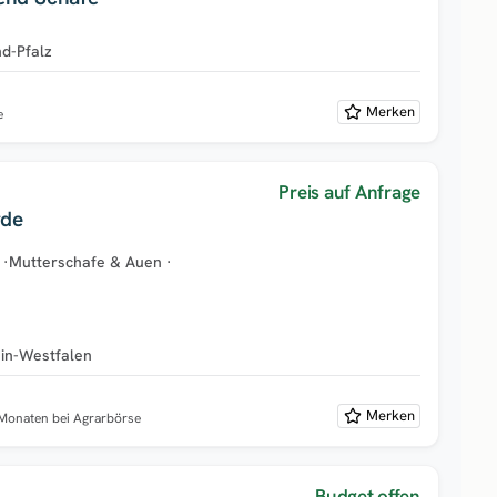
nd-Pfalz
Merken
e
Preis auf Anfrage
rde
·
Mutterschafe & Auen
·
in-Westfalen
Merken
 Monaten bei Agrarbörse
Budget offen