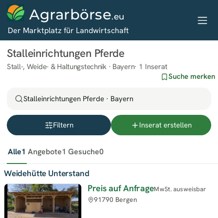
Agrarbörse
.eu
Der Marktplatz für Landwirtschaft
Stalleinrichtungen Pferde
Stall-, Weide- & Haltungstechnik · Bayern
1 Inserat
Suche merken
Stalleinrichtungen Pferde · Bayern
Filtern
Inserat erstellen
Alle
1
Angebote
1
Gesuche
0
Weidehütte Unterstand
Preis auf Anfrage
MwSt. ausweisbar
91790 Bergen