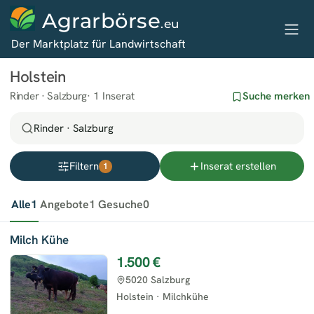
Agrarbörse
.eu
Der Marktplatz für Landwirtschaft
Holstein
Rinder · Salzburg
1 Inserat
Suche merken
Rinder · Salzburg
Filtern
Inserat erstellen
1
Alle
1
Angebote
1
Gesuche
0
Milch Kühe
1.500 €
5020 Salzburg
Holstein
·
Milchkühe