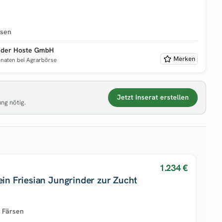
hsen
n der Hoste GmbH
Merken
onaten bei Agrarbörse
Jetzt Inserat erstellen
ung nötig.
1.234 €
ein Friesian Jungrinder zur Zucht
e Färsen