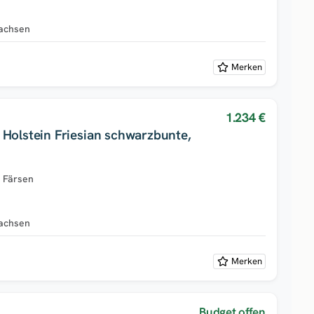
achsen
Merken
1.234 €
 Holstein Friesian schwarzbunte,
e Färsen
achsen
Merken
Budget offen