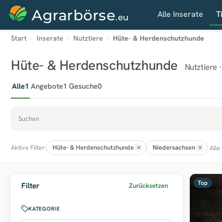
Agrarbörse
Alle Inserate
T
.eu
Start
Inserate
Nutztiere
Hüte- & Herdenschutzhunde
Hüte- & Herdenschutzhunde
Nutztiere 
Alle
1
Angebote
1
Gesuche
0
Hüte- & Herdenschutzhunde
Niedersachsen
Alle
Aktive Filter:
Top
Filter
Zurücksetzen
KATEGORIE