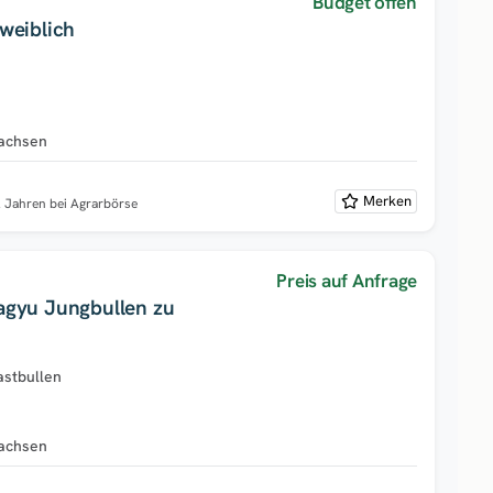
Budget offen
weiblich
achsen
Merken
2 Jahren bei Agrarbörse
Preis auf Anfrage
agyu Jungbullen zu
stbullen
achsen