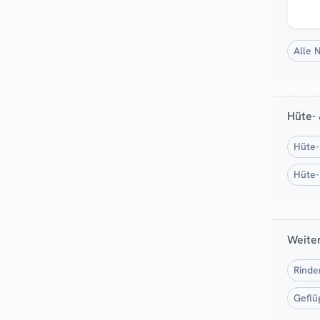
Alle 
Hüte-
Hüte-
Hüte-
Weite
Rinde
Geflü