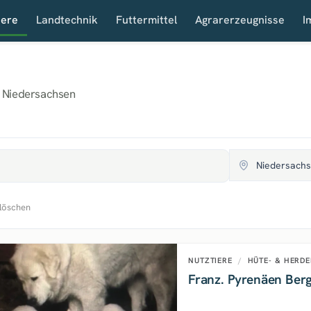
iere
Landtechnik
Futtermittel
Agrarerzeugnisse
I
· Niedersachsen
 löschen
NUTZTIERE
/
HÜTE- & HERD
Franz. Pyrenäen Ber