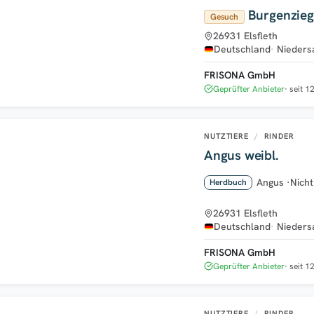
Burgenzieg
Gesuch
26931 Elsfleth
Deutschland
Nieders
FRISONA GmbH
Geprüfter Anbieter
seit 1
NUTZTIERE
/
RINDER
Angus weibl.
Angus
·
Nich
Herdbuch
26931 Elsfleth
Deutschland
Nieders
FRISONA GmbH
Geprüfter Anbieter
seit 1
NUTZTIERE
/
RINDER