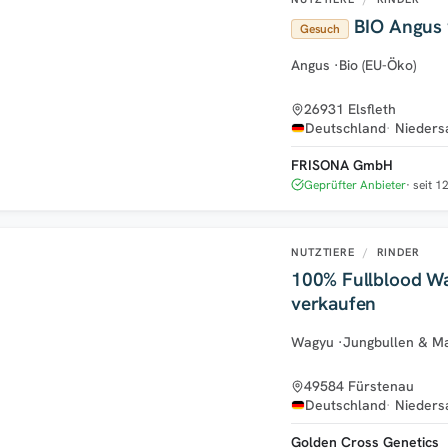
BIO Angus 
Gesuch
Angus
·
Bio (EU-Öko)
26931 Elsfleth
Deutschland
Nieders
FRISONA GmbH
Geprüfter Anbieter
seit 1
NUTZTIERE
/
RINDER
100% Fullblood W
verkaufen
Wagyu
·
Jungbullen & Ma
49584 Fürstenau
Deutschland
Nieders
Golden Cross Genetics