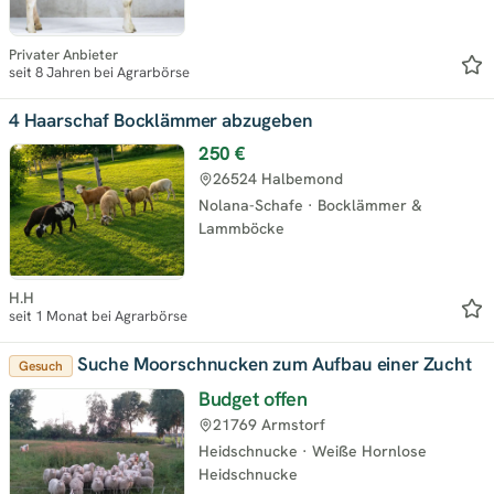
Privater Anbieter
seit 8 Jahren bei Agrarbörse
4 Haarschaf Bocklämmer abzugeben
250 €
26524 Halbemond
Nolana-Schafe
·
Bocklämmer &
Lammböcke
H.H
seit 1 Monat bei Agrarbörse
Suche Moorschnucken zum Aufbau einer Zucht
Gesuch
Budget offen
21769 Armstorf
Heidschnucke
·
Weiße Hornlose
Heidschnucke