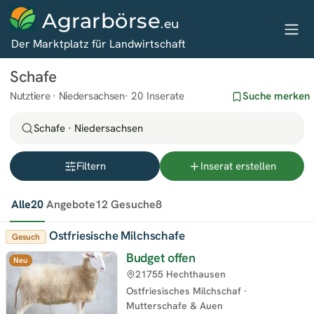
Agrarbörse
.eu
Der Marktplatz für Landwirtschaft
Schafe
Nutztiere · Niedersachsen
20 Inserate
Suche merken
Schafe · Niedersachsen
Filtern
Inserat erstellen
Alle
20
Angebote
12
Gesuche
8
Ostfriesische Milchschafe
Gesuch
Budget offen
Neu
21755 Hechthausen
Ostfriesisches Milchschaf
·
Mutterschafe & Auen