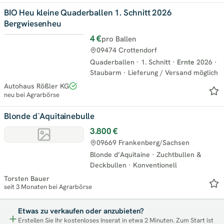
BIO Heu kleine Quaderballen 1. Schnitt 2026
Bergwiesenheu
4 €
pro Ballen
Neu
09474 Crottendorf
Quaderballen
·
1. Schnitt
·
Ernte
2026
·
Staubarm
·
Lieferung / Versand möglich
Autohaus Rößler KG
neu bei Agrarbörse
Blonde d`Aquitainebulle
3.800 €
09669 Frankenberg/Sachsen
Blonde d’Aquitaine
·
Zuchtbullen &
Deckbullen
·
Konventionell
Torsten Bauer
seit 3 Monaten bei Agrarbörse
Etwas zu verkaufen oder anzubieten?
Erstellen Sie Ihr kostenloses Inserat in etwa 2 Minuten. Zum Start ist