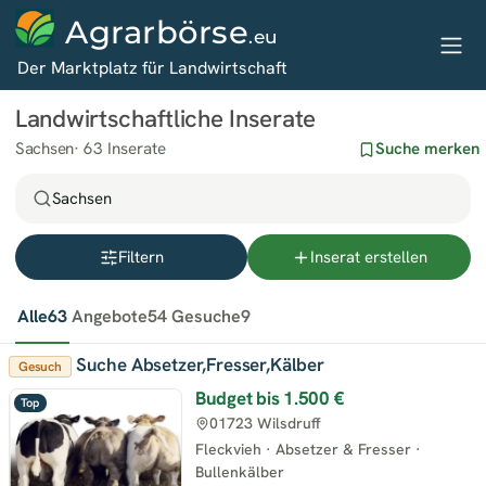
Agrarbörse
.eu
Der Marktplatz für Landwirtschaft
Landwirtschaftliche Inserate
Sachsen
63 Inserate
Suche merken
Sachsen
Filtern
Inserat erstellen
Alle
63
Angebote
54
Gesuche
9
Suche Absetzer,Fresser,Kälber
Gesuch
Budget bis
1.500 €
Top
01723 Wilsdruff
Fleckvieh
·
Absetzer & Fresser
·
Bullenkälber