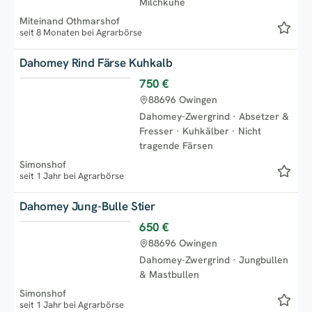
Milchkühe
Miteinand Othmarshof
seit 8 Monaten bei Agrarbörse
Dahomey Rind Färse Kuhkalb
750 €
Top
88696 Owingen
Dahomey-Zwergrind
·
Absetzer &
Fresser
·
Kuhkälber
·
Nicht
tragende Färsen
Simonshof
seit 1 Jahr bei Agrarbörse
Dahomey Jung-Bulle Stier
650 €
Top
88696 Owingen
Dahomey-Zwergrind
·
Jungbullen
& Mastbullen
Simonshof
seit 1 Jahr bei Agrarbörse