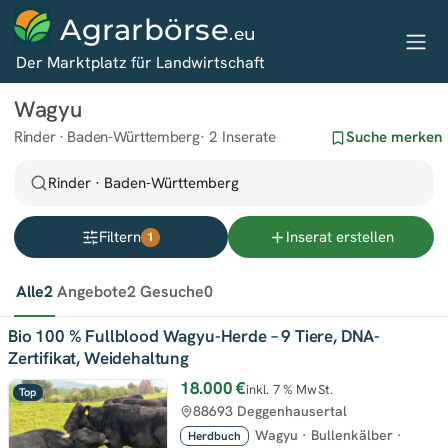
Agrarbörse
.eu
Der Marktplatz für Landwirtschaft
Wagyu
Rinder · Baden-Württemberg
2 Inserate
Suche merken
Rinder · Baden-Württemberg
Filtern
Inserat erstellen
1
Alle
2
Angebote
2
Gesuche
0
Bio 100 % Fullblood Wagyu-Herde – 9 Tiere, DNA-
Zertifikat, Weidehaltung
18.000 €
inkl. 7 % MwSt.
Top
88693 Deggenhausertal
Wagyu
·
Bullenkälber
·
Herdbuch