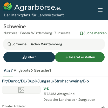
Agrarbörse
.eu
Der Marktplatz für Landwirtschaft
Schweine
Nutztiere · Baden-Württemberg
7 Inserate
Suche merken
Schweine · Baden-Württemberg
Filtern
Inserat erstellen
Alle
7
Angebote
6
Gesuche
1
Pit/Duroc/DL/Dupi/Jungsau/Strohschweine/Bio
3 €
73453 Abtsgmünd
Deutsche Landrasse
·
Jungsauen
Privater Anbieter