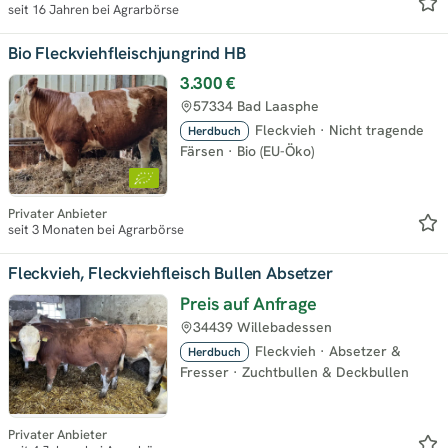
seit 16 Jahren bei Agrarbörse
Bio Fleckviehfleischjungrind HB
3.300 €
57334 Bad Laasphe
Fleckvieh
·
Nicht tragende
Herdbuch
Färsen
·
Bio (EU-Öko)
Privater Anbieter
seit 3 Monaten bei Agrarbörse
Fleckvieh, Fleckviehfleisch Bullen Absetzer
Preis auf Anfrage
34439 Willebadessen
Fleckvieh
·
Absetzer &
Herdbuch
Fresser
·
Zuchtbullen & Deckbullen
Privater Anbieter