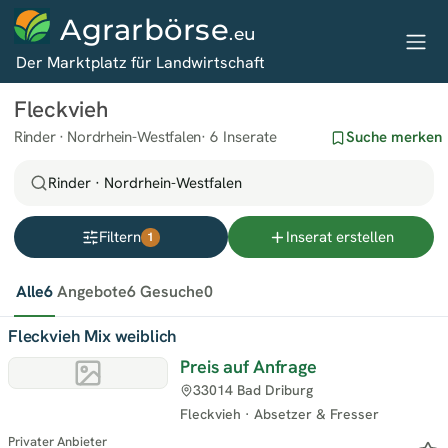
Agrarbörse
.eu
Der Marktplatz für Landwirtschaft
Fleckvieh
Rinder · Nordrhein-Westfalen
6 Inserate
Suche merken
Rinder · Nordrhein-Westfalen
Filtern
Inserat erstellen
1
Alle
6
Angebote
6
Gesuche
0
Fleckvieh Mix weiblich
Preis auf Anfrage
33014 Bad Driburg
Fleckvieh
·
Absetzer & Fresser
Privater Anbieter