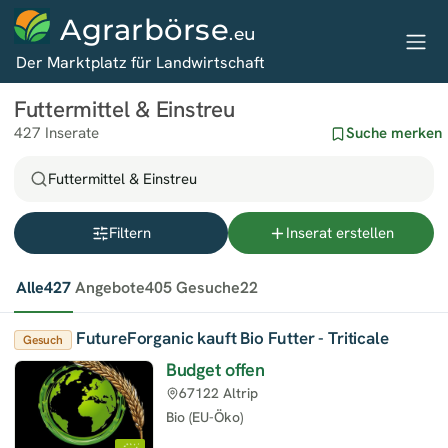
Agrarbörse
.eu
Der Marktplatz für Landwirtschaft
Futtermittel & Einstreu
427 Inserate
Suche merken
Futtermittel & Einstreu
Filtern
Inserat erstellen
Alle
427
Angebote
405
Gesuche
22
FutureForganic kauft Bio Futter - Triticale
Gesuch
Budget offen
67122 Altrip
Bio (EU-Öko)