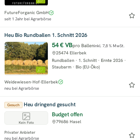
FutureForganic GmbH
seit 1 Jahr bei Agrarbörse
Heu Bio Rundballen 1. Schnitt 2026
54 €
VB
pro Ballen
inkl. 7,8 % MwSt.
25474 Ellerbek
Rundballen
·
1. Schnitt
·
Ernte
2026
·
Staubarm
·
Bio (EU-Öko)
Weidewiesen-Hof-Ellerbek
neu bei Agrarbörse
Heu dringend gesucht
Gesuch
Budget offen
79686 Hasel
Kein Foto
Privater Anbieter
neu bei Agrarbörse