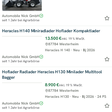
Automobile Nick GmbH
seit 1 Jahr bei Agrarbörse
Heracles H140 Miniradlader Hoflader Kompaktlader
13.500 €
inkl. 19 % MwSt.
Top
87784 Westerheim
Heracles H 140
·
Neu
·
Bj
2026
Automobile Nick GmbH
seit 1 Jahr bei Agrarbörse
Hoflader Radlader Heracles H130 Minilader Multitool
Bagger
8.900 €
inkl. 19 % MwSt.
Top
87784 Westerheim
Heracles H130
·
Neu
·
Bj
2026
·
24 PS
Automobile Nick GmbH
seit 1 Jahr bei Agrarbörse