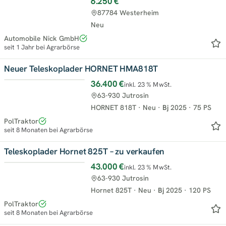
6.250 €
Top
87784 Westerheim
Neu
Automobile Nick GmbH
seit 1 Jahr bei Agrarbörse
Neuer Teleskoplader HORNET HMA818T
36.400 €
inkl. 23 % MwSt.
63-930 Jutrosin
HORNET 818T
·
Neu
·
Bj
2025
·
75 PS
PolTraktor
seit 8 Monaten bei Agrarbörse
Teleskoplader Hornet 825T – zu verkaufen
43.000 €
inkl. 23 % MwSt.
63-930 Jutrosin
Hornet 825T
·
Neu
·
Bj
2025
·
120 PS
PolTraktor
seit 8 Monaten bei Agrarbörse