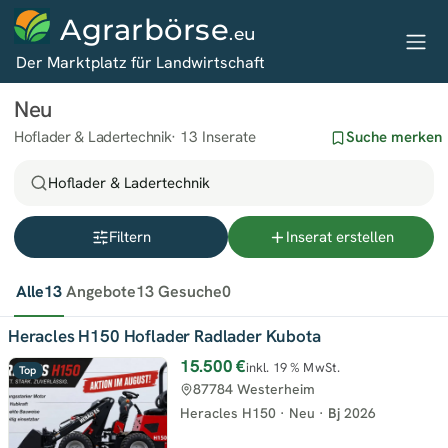
Agrarbörse
.eu
Der Marktplatz für Landwirtschaft
Neu
Hoflader & Ladertechnik
13 Inserate
Suche merken
Hoflader & Ladertechnik
Filtern
Inserat erstellen
Alle
13
Angebote
13
Gesuche
0
Heracles H150 Hoflader Radlader Kubota
15.500 €
inkl. 19 % MwSt.
Top
87784 Westerheim
Heracles H150
·
Neu
·
Bj
2026