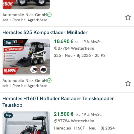
Automobile Nick GmbH
seit 1 Jahr bei Agrarbörse
Heracles S25 Kompaktlader Minilader
18.690 €
inkl. 19 % MwSt.
Top
87784 Westerheim
S25
·
Neu
·
Bj
2026
·
25 PS
Automobile Nick GmbH
seit 1 Jahr bei Agrarbörse
Heracles H160T Hoflader Radlader Teleskoplader
Teleskop
21.500 €
inkl. 19 % MwSt.
Top
87784 Westerheim
Heracles H160T
·
Neu
·
Bj
2024