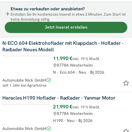
Etwas zu verkaufen oder anzubieten?
Erstellen Sie Ihr kostenloses Inserat in etwa 2 Minuten. Zum Start ist
keine Anmeldung nötig.
Jetzt Inserat erstellen
N-ECO 604 Elektrohoflader mit Klappdach - Hoflader -
Radlader Neues Modell
11.990 €
inkl. 19 % MwSt.
Top
87784 Westerheim
N - Eco 604
·
Neu
·
Bj
2026
Automobile Nick GmbH
seit 1 Jahr bei Agrarbörse
Heracles H190 Hoflader - Radlader - Yanmar Motor
21.990 €
inkl. 19 % MwSt.
Top
87784 Westerheim
H190
·
Neu
·
Bj
2026
Automobile Nick GmbH