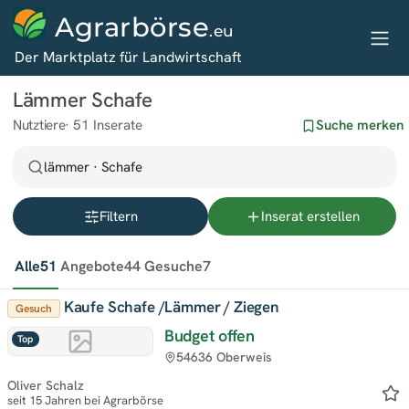
Agrarbörse
.eu
Der Marktplatz für Landwirtschaft
Lämmer Schafe
Nutztiere
51 Inserate
Suche merken
lämmer · Schafe
Filtern
Inserat erstellen
Alle
51
Angebote
44
Gesuche
7
Kaufe Schafe /Lämmer / Ziegen
Gesuch
Budget offen
Top
54636 Oberweis
Oliver Schalz
seit 15 Jahren bei Agrarbörse