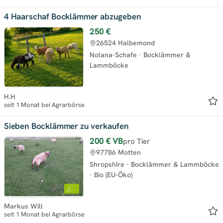
4 Haarschaf Bocklämmer abzugeben
250 €
26524 Halbemond
Nolana-Schafe
·
Bocklämmer &
Lammböcke
H.H
seit 1 Monat bei Agrarbörse
Sieben Bocklämmer zu verkaufen
200 €
VB
pro Tier
97786 Motten
Shropshire
·
Bocklämmer & Lammböcke
·
Bio (EU-Öko)
Markus Will
seit 1 Monat bei Agrarbörse