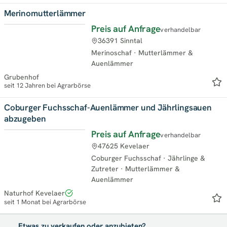
Merinomutterlämmer
Preis auf Anfrage
verhandelbar
Neu
36391 Sinntal
Merinoschaf
·
Mutterlämmer &
Auenlämmer
Grubenhof
seit 12 Jahren bei Agrarbörse
Coburger Fuchsschaf-Auenlämmer und Jährlingsauen
abzugeben
Preis auf Anfrage
verhandelbar
47625 Kevelaer
Coburger Fuchsschaf
·
Jährlinge &
Zutreter
·
Mutterlämmer &
Auenlämmer
Naturhof Kevelaer
seit 1 Monat bei Agrarbörse
Etwas zu verkaufen oder anzubieten?