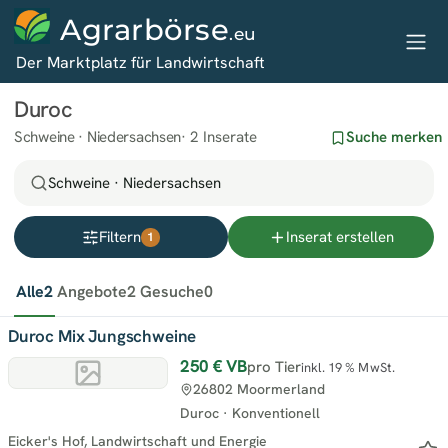
Agrarbörse
.eu
Der Marktplatz für Landwirtschaft
Duroc
Schweine · Niedersachsen
2 Inserate
Suche merken
Schweine · Niedersachsen
Filtern
Inserat erstellen
1
Alle
2
Angebote
2
Gesuche
0
Duroc Mix Jungschweine
250 €
VB
pro Tier
inkl. 19 % MwSt.
26802 Moormerland
Duroc
·
Konventionell
Eicker's Hof, Landwirtschaft und Energie