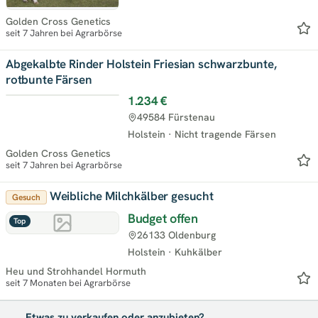
Golden Cross Genetics
seit 7 Jahren bei Agrarbörse
Abgekalbte Rinder Holstein Friesian schwarzbunte,
rotbunte Färsen
1.234 €
Top
49584 Fürstenau
Holstein
·
Nicht tragende Färsen
Golden Cross Genetics
seit 7 Jahren bei Agrarbörse
Weibliche Milchkälber gesucht
Gesuch
Budget offen
Top
26133 Oldenburg
Holstein
·
Kuhkälber
Heu und Strohhandel Hormuth
seit 7 Monaten bei Agrarbörse
Etwas zu verkaufen oder anzubieten?