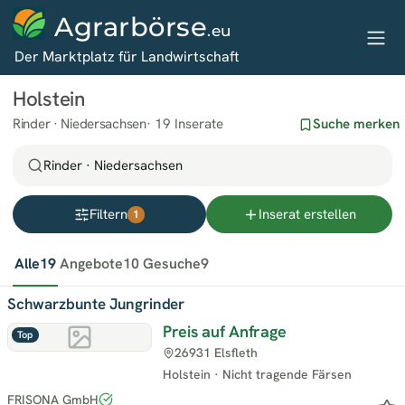
Agrarbörse
.eu
Der Marktplatz für Landwirtschaft
Holstein
Rinder · Niedersachsen
19 Inserate
Suche merken
Rinder · Niedersachsen
Filtern
Inserat erstellen
1
Alle
19
Angebote
10
Gesuche
9
Schwarzbunte Jungrinder
Preis auf Anfrage
Top
26931 Elsfleth
Holstein
·
Nicht tragende Färsen
FRISONA GmbH