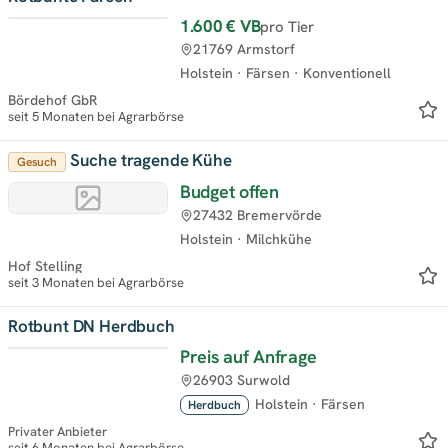
1.600 €
VB
pro Tier
Neu
21769 Armstorf
Holstein
·
Färsen
·
Konventionell
Bördehof GbR
seit 5 Monaten bei Agrarbörse
Suche tragende Kühe
Gesuch
Budget offen
27432 Bremervörde
Holstein
·
Milchkühe
Hof Stelling
seit 3 Monaten bei Agrarbörse
Rotbunt DN Herdbuch
Preis auf Anfrage
26903 Surwold
Holstein
·
Färsen
Herdbuch
Privater Anbieter
seit 6 Monaten bei Agrarbörse