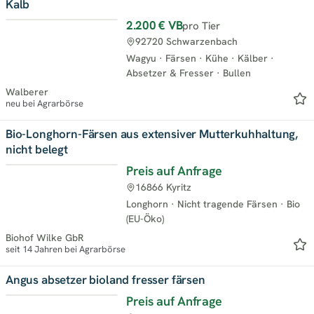
Kalb
2.200 €
VB
pro Tier
Neu
92720 Schwarzenbach
Wagyu
·
Färsen
·
Kühe
·
Kälber
·
Absetzer & Fresser
·
Bullen
Walberer
neu bei Agrarbörse
Bio-Longhorn-Färsen aus extensiver Mutterkuhhaltung,
nicht belegt
Preis auf Anfrage
16866 Kyritz
Longhorn
·
Nicht tragende Färsen
·
Bio
(EU-Öko)
Biohof Wilke GbR
seit 14 Jahren bei Agrarbörse
Angus absetzer bioland fresser färsen
Preis auf Anfrage
Neu