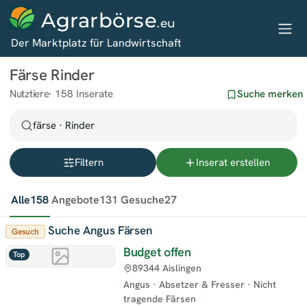
Agrarbörse
.eu
Der Marktplatz für Landwirtschaft
Färse Rinder
Nutztiere
158 Inserate
Suche merken
färse · Rinder
Filtern
Inserat erstellen
Alle
158
Angebote
131
Gesuche
27
Suche Angus Färsen
Gesuch
Budget offen
Top
89344 Aislingen
Angus
·
Absetzer & Fresser
·
Nicht
tragende Färsen