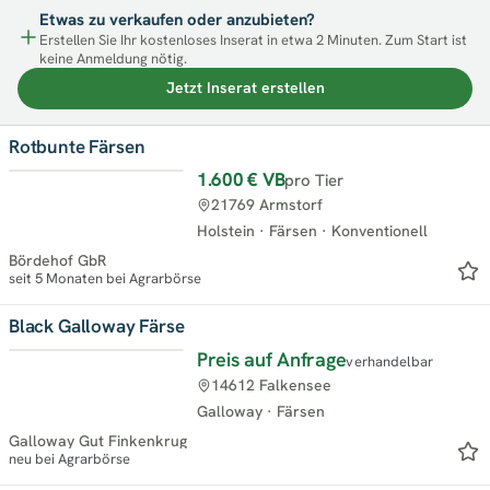
Etwas zu verkaufen oder anzubieten?
Erstellen Sie Ihr kostenloses Inserat in etwa 2 Minuten. Zum Start ist
keine Anmeldung nötig.
Jetzt Inserat erstellen
Rotbunte Färsen
1.600 €
VB
pro Tier
Neu
21769 Armstorf
Holstein
·
Färsen
·
Konventionell
Bördehof GbR
seit 5 Monaten bei Agrarbörse
Black Galloway Färse
Preis auf Anfrage
verhandelbar
Top
14612 Falkensee
Galloway
·
Färsen
Galloway Gut Finkenkrug
neu bei Agrarbörse