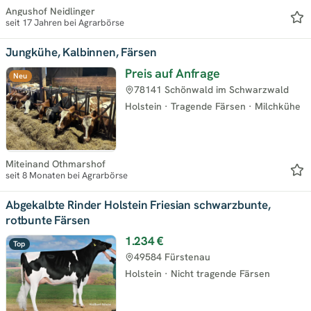
Angushof Neidlinger
seit 17 Jahren bei Agrarbörse
Jungkühe, Kalbinnen, Färsen
Preis auf Anfrage
Neu
78141 Schönwald im Schwarzwald
Holstein
·
Tragende Färsen
·
Milchkühe
Miteinand Othmarshof
seit 8 Monaten bei Agrarbörse
Abgekalbte Rinder Holstein Friesian schwarzbunte,
rotbunte Färsen
1.234 €
Top
49584 Fürstenau
Holstein
·
Nicht tragende Färsen